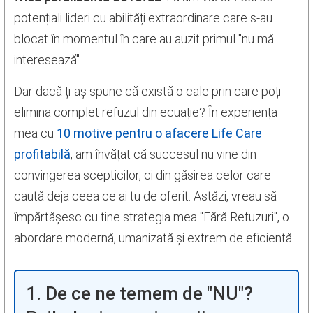
potențiali lideri cu abilități extraordinare care s-au
blocat în momentul în care au auzit primul "nu mă
interesează".
Dar dacă ți-aș spune că există o cale prin care poți
elimina complet refuzul din ecuație? În experiența
mea cu
10 motive pentru o afacere Life Care
profitabilă
, am învățat că succesul nu vine din
convingerea scepticilor, ci din găsirea celor care
caută deja ceea ce ai tu de oferit. Astăzi, vreau să
împărtășesc cu tine strategia mea "Fără Refuzuri", o
abordare modernă, umanizată și extrem de eficientă.
1. De ce ne temem de "NU"?