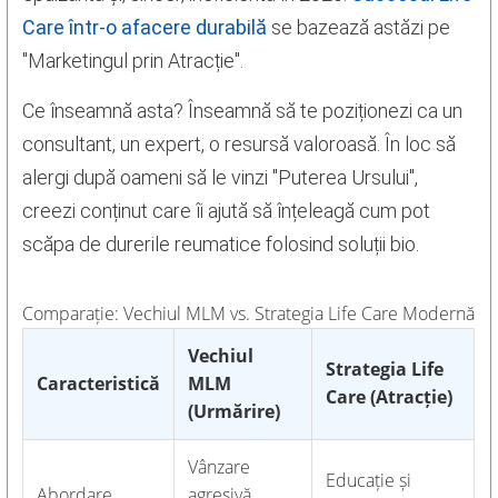
Care într-o afacere durabilă
se bazează astăzi pe
"Marketingul prin Atracție".
Ce înseamnă asta? Înseamnă să te poziționezi ca un
consultant, un expert, o resursă valoroasă. În loc să
alergi după oameni să le vinzi "Puterea Ursului",
creezi conținut care îi ajută să înțeleagă cum pot
scăpa de durerile reumatice folosind soluții bio.
Comparație: Vechiul MLM vs. Strategia Life Care Modernă
Vechiul
Strategia Life
Caracteristică
MLM
Care (Atracție)
(Urmărire)
Vânzare
Educație și
Abordare
agresivă