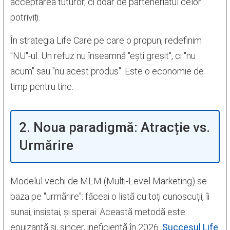
acceptarea tuturor, ci doar de parteneriatul celor
potriviți.
În strategia Life Care pe care o propun, redefinim
"NU"-ul. Un refuz nu înseamnă "ești greșit", ci "nu
acum" sau "nu acest produs". Este o economie de
timp pentru tine.
2. Noua paradigmă: Atracție vs.
Urmărire
Modelul vechi de MLM (Multi-Level Marketing) se
baza pe "urmărire": făceai o listă cu toți cunoscuții, îi
sunai, insistai, și sperai. Această metodă este
epuizantă și, sincer, ineficientă în 2026.
Succesul Life