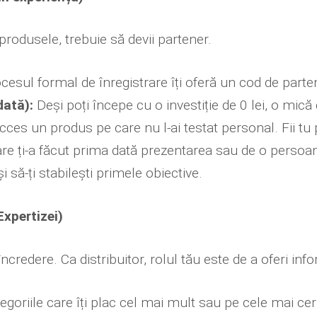
produsele, trebuie să devii partener.
cesul formal de înregistrare îți oferă un cod de parten
dată):
Deși poți începe cu o investiție de 0 lei, o mică
cces un produs pe care nu l-ai testat personal. Fii tu
re ți-a făcut prima dată prezentarea sau de o persoan
 să-ți stabilești primele obiective.
Expertizei)
redere. Ca distribuitor, rolul tău este de a oferi inf
goriile care îți plac cel mai mult sau pe cele mai ce