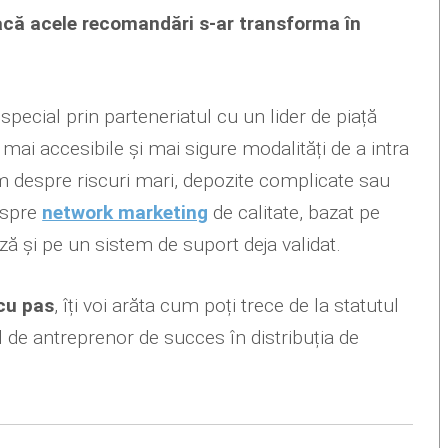
dacă acele recomandări s-ar transforma în
special prin parteneriatul cu un lider de piață
 mai accesibile și mai sigure modalități de a intra
m despre riscuri mari, depozite complicate sau
despre
network marketing
de calitate, bazat pe
ă și pe un sistem de suport deja validat.
cu pas
, îți voi arăta cum poți trece de la statutul
 de antreprenor de succes în distribuția de