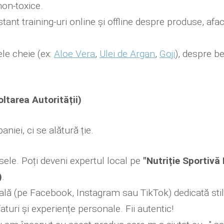
non-toxice.
tant training-uri online și offline despre produse, afa
le cheie (ex:
Aloe Vera
,
Ulei de Argan
,
Goji
), despre be
ltarea Autorității)
iei, ci se alătură ție.
ele. Poți deveni expertul local pe
"Nutriție Sportivă 
)
.
ă (pe Facebook, Instagram sau TikTok) dedicată stilulu
aturi și experiențe personale. Fii autentic!