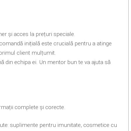
er și acces la prețuri speciale.
 comandă inițială este crucială pentru a atinge
 primul client mulțumit.
ă din echipa ei. Un mentor bun te va ajuta să
ormații complete și corecte.
rute: suplimente pentru imunitate, cosmetice cu