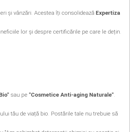
ceri și vânzări. Acestea îți consolidează
Expertiza
neficiile lor și despre certificările pe care le dețin.
Bio"
sau pe
"Cosmetice Anti-aging Naturale"
.
i tău de viață bio. Postările tale nu trebuie să