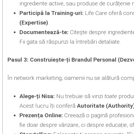
ingrediente active, sau produse de curățenie 
Participă la Training-uri:
Life Care oferă cons
(Expertise)
.
Documentează-te:
Citește despre ingrediente
Fii gata să răspunzi la întrebări detaliate.
Pasul 3: Construiește-ți Brandul Personal (Dezvo
În network marketing, oamenii nu se alătură compan
Alege-ți Nisa:
Nu trebuie să vinzi
toate
produs
Acest lucru îți conferă
Autoritate (Authority
Prezența Online:
Creează o pagină profesional
fie doar despre vânzare, ci despre educație, sf