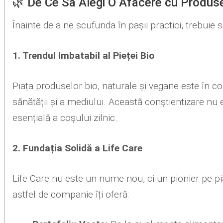
🌿 De Ce Să Alegi O Afacere cu Produse 
Înainte de a ne scufunda în pașii practici, trebuie
1. Trendul Imbatabil al Pieței Bio
Piața produselor bio, naturale și vegane este în c
sănătății și a mediului. Această conștientizare nu
esențială a coșului zilnic.
2. Fundația Solidă a Life Care
Life Care nu este un nume nou, ci un pionier pe p
astfel de companie îți oferă: