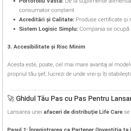
Portofoliu Vasta:
De la suplimente alimentar
consumator conștient.
Acreditări și Calitate:
Produse certificate și
Sistem Logisic Simplu:
Compania se ocupă de d
3. Accesibilitate și Risc Minim
Acesta este, poate, cel mai mare avantaj al model
propriul tău șef, lucrezi de unde vrei și îți stabile
🚀 Ghidul Tău Pas cu Pas Pentru Lansar
Lansarea unei
afaceri de distribuție Life Care
se 
Pasul 1: Înregistrarea ca Partener (Investiția ta 