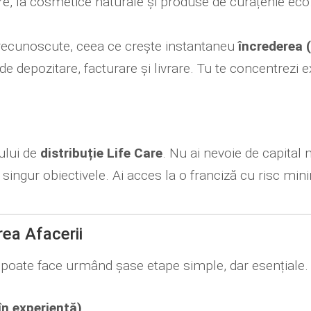
e, la cosmetice naturale și produse de curățenie eco.
 recunoscute, ceea ce crește instantaneu
încrederea 
epozitare, facturare și livrare. Tu te concentrezi excl
ului de
distribuție Life Care
. Nu ai nevoie de capital 
ști singur obiectivele. Ai acces la o franciză cu risc mi
ea Afacerii
poate face urmând șase etape simple, dar esențiale.
în experiență)