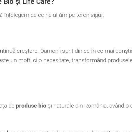
Bio și Life Care?
 să înțelegem de ce ne aflăm pe teren sigur.
ontinuă creștere. Oamenii sunt din ce în ce mai conșt
 este un moft, ci o necesitate, transformând produsel
iața de
produse bio
și naturale din România, având o e