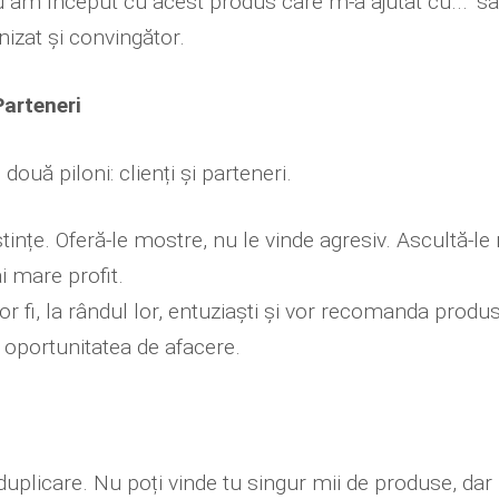
u am început cu acest produs care m-a ajutat cu..." s
anizat și convingător.
Parteneri
ouă piloni: clienți și parteneri.
ștințe. Oferă-le mostre, nu le vinde agresiv. Ascultă-
ai mare profit.
i vor fi, la rândul lor, entuziaști și vor recomanda pro
 oportunitatea de afacere.
duplicare. Nu poți vinde tu singur mii de produse, dar