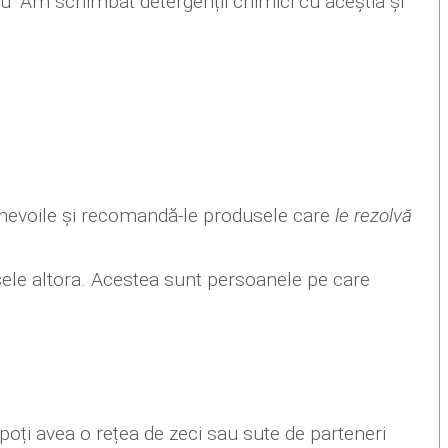
au "Am schimbat detergenții chimici cu aceștia și
le nevoile și recomandă-le produsele care
le rezolvă
dusele altora. Acestea sunt persoanele pe care
 poți avea o rețea de zeci sau sute de parteneri