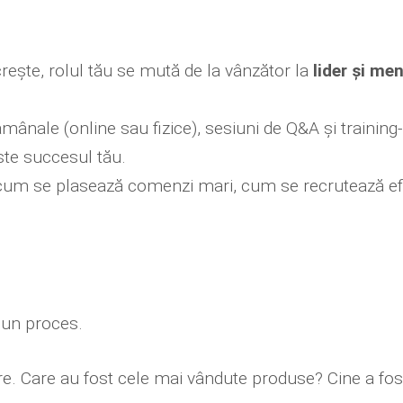
ește, rolul tău se mută de la vânzător la
lider și me
mânale (online sau fizice), sesiuni de Q&A și training
ste succesul tău.
 cum se plasează comenzi mari, cum se recrutează ef
 un proces.
re. Care au fost cele mai vândute produse? Cine a fost