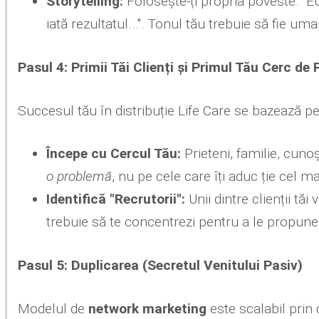
Storytelling:
Folosește-ți propria poveste. "E
iată rezultatul...". Tonul tău trebuie să fie um
Pasul 4: Primii Tăi Clienți și Primul Tău Cerc de 
Succesul tău în distribuție Life Care se bazează pe d
Începe cu Cercul Tău:
Prieteni, familie, cuno
o problemă
, nu pe cele care îți aduc ție cel m
Identifică "Recrutorii":
Unii dintre clienții tă
trebuie să te concentrezi pentru a le propune
Pasul 5: Duplicarea (Secretul Venitului Pasiv)
Modelul de
network marketing
este scalabil prin 