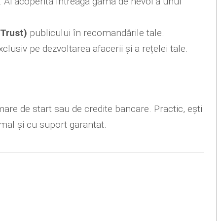
 Ai acoperită întreaga gamă de nevoi a unui
(Trust)
publicului în recomandările tale.
usiv pe dezvoltarea afacerii și a rețelei tale.
mare de start sau de credite bancare. Practic, ești
nimal și cu suport garantat.