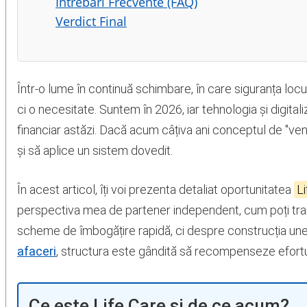
Întrebări Frecvente (FAQ)
Verdict Final
Într-o lume în continuă schimbare, în care siguranța loc
ci o necesitate. Suntem în 2026, iar tehnologia și digita
financiar astăzi. Dacă acum câțiva ani conceptul de "venit
și să aplice un sistem dovedit.
În acest articol, îți voi prezenta detaliat oportunitatea
L
perspectiva mea de partener independent, cum poți trans
scheme de îmbogățire rapidă, ci despre construcția unei 
afaceri
, structura este gândită să recompenseze efortu
Ce este Life Care și de ce acum?