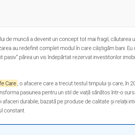
ului de muncă a devenit un concept tot mai fragil, căutarea 
lizarea au redefinit complet modul în care câștigăm bani. Eu
 pasiv" părea un vis îndepărtat rezervat investitorilor imobil
ife Care
, o afacere care a trecut testul timpului și care, în 
forma pasiunea pentru un stil de viață sănătos într-o surs
afaceri durabile, bazată pe produse de calitate și relații i
l constant.