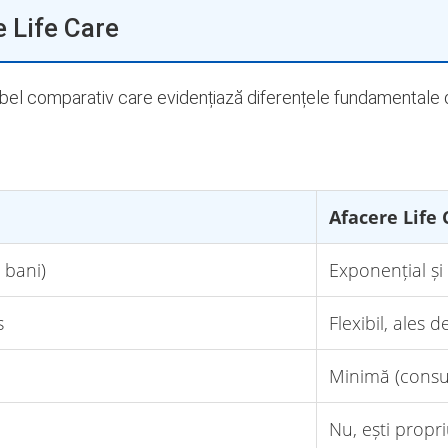
 Life Care
abel comparativ care evidențiază diferențele fundamentale di
Afacere Life 
 bani)
Exponențial și
s
Flexibil, ales d
Minimă (consu
Nu, ești propri