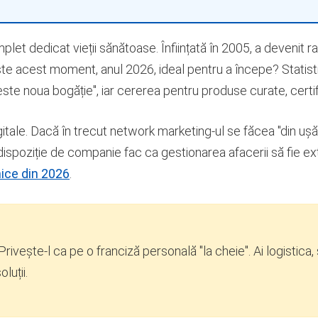
t dedicat vieții sănătoase. Înființată în 2005, a devenit ra
te acest moment, anul 2026, ideal pentru a începe? Statisti
ste noua bogăție", iar cererea pentru produse curate, certifi
tale. Dacă în trecut network marketing-ul se făcea "din ușă î
a dispoziție de companie fac ca gestionarea afacerii să fie e
ice din 2026
.
ivește-l ca pe o franciză personală "la cheie". Ai logistica, 
luții.