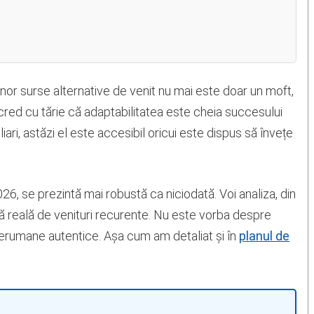
unor surse alternative de venit nu mai este doar un moft,
 cred cu tărie că adaptabilitatea este cheia succesului
iari, astăzi el este accesibil oricui este dispus să învețe
2026, se prezintă mai robustă ca niciodată. Voi analiza, din
ă reală de venituri recurente. Nu este vorba despre
nterumane autentice. Așa cum am detaliat și în
planul de