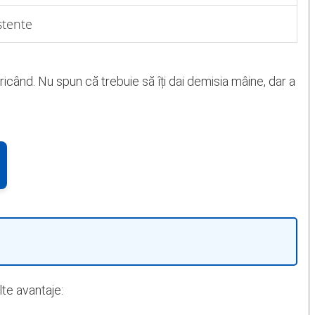
stente
icând. Nu spun că trebuie să îți dai demisia mâine, dar a
lte avantaje: