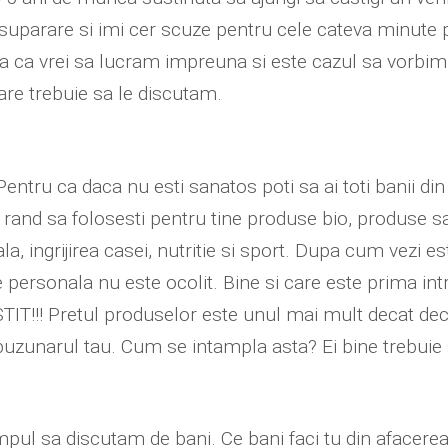
 suparare si imi cer scuze pentru cele cateva minute pi
na ca vrei sa lucram impreuna si este cazul sa vorbim 
care trebuie sa le discutam.
Pentru ca daca nu esti sanatos poti sa ai toti banii 
 rand sa folosesti pentru tine produse bio, produse s
ala, ingrijirea casei, nutritie si sport. Dupa cum vezi e
rsonala nu este ocolit. Bine si care este prima intr
STIT!!! Pretul produselor este unul mai mult decat dec
 buzunarul tau. Cum se intampla asta? Ei bine trebuie
mpul sa discutam de bani. Ce bani faci tu din afacerea