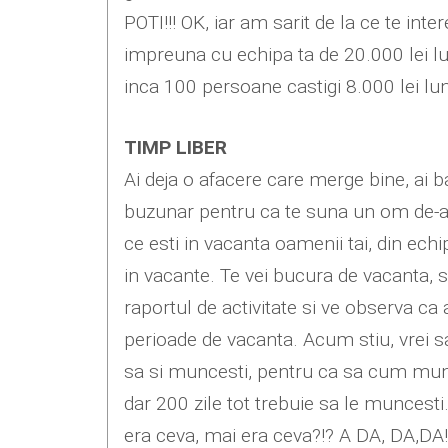
POTI!!! OK, iar am sarit de la ce te int
impreuna cu echipa ta de 20.000 lei lu
inca 100 persoane castigi 8.000 lei lun
TIMP LIBER
Ai deja o afacere care merge bine, ai b
buzunar pentru ca te suna un om de-al ta
ce esti in vacanta oamenii tai, din echip
in vacante. Te vei bucura de vacanta, s
raportul de activitate si ve observa ca a
perioade de vacanta. Acum stiu, vrei s
sa si muncesti, pentru ca sa cum munce
dar 200 zile tot trebuie sa le muncesti
era ceva, mai era ceva?!? A DA, DA,DA!