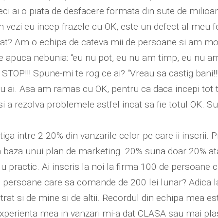
Deci ai o piata de desfacere formata din sute de milio
 vezi eu incep frazele cu OK, este un defect al meu fo
at? Am o echipa de cateva mii de persoane si am m
 te apuca nebunia: “eu nu pot, eu nu am timp, eu nu am
K, STOP!!! Spune-mi te rog ce ai? “Vreau sa castig bani
u ai. Asa am ramas cu OK, pentru ca daca incepi tot t
si a rezolva problemele astfel incat sa fie totul OK. S
tiga intre 2-20% din vanzarile celor pe care ii inscrii.
n baza unui plan de marketing. 20% suna doar 20% atat
ractic. Ai inscris la noi la firma 100 de persoane c
00 persoane care sa comande de 200 lei lunar? Adica l
at si de mine si de altii. Recordul din echipa mea e
experienta mea in vanzari mi-a dat CLASA sau mai plast