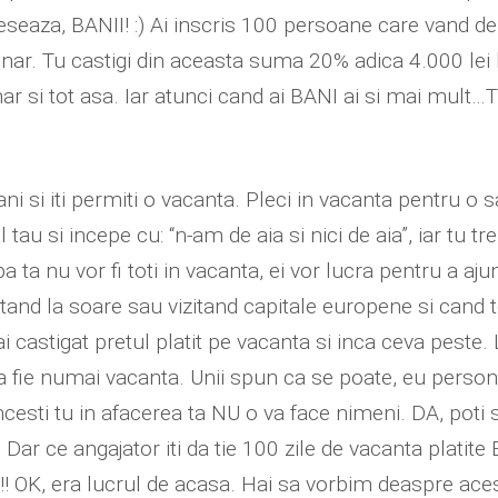
ereseaza, BANII! :) Ai inscris 100 persoane care vand de 
nar. Tu castigi din aceasta suma 20% adica 4.000 lei 
ar si tot asa. Iar atunci cand ai BANI ai si mai mult…
ani si iti permiti o vacanta. Pleci in vacanta pentru o
u si incepe cu: “n-am de aia si nici de aia”, iar tu tr
a ta nu vor fi toti in vacanta, ei vor lucra pentru a aju
tand la soare sau vizitand capitale europene si cand t
i castigat pretul platit pe vacanta si inca ceva peste. L
a fie numai vacanta. Unii spun ca se poate, eu person
sti tu in afacerea ta NU o va face nimeni. DA, poti sa
. Dar ce angajator iti da tie 100 zile de vacanta plat
!! OK, era lucrul de acasa. Hai sa vorbim deaspre ace