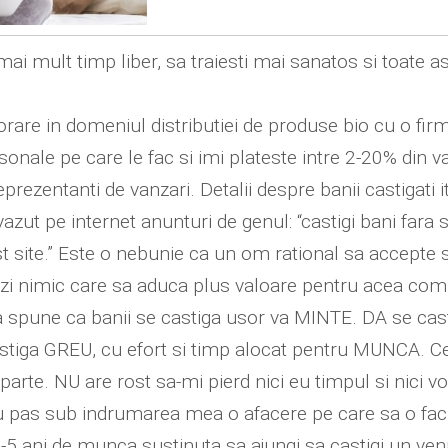
i mai mult timp liber, sa traiesti mai sanatos si toat
rare in domeniul distributiei de produse bio cu o fir
onale pe care le fac si imi plateste intre 2-20% din van
prezentanti de vanzari. Detalii despre banii castigati 
zut pe internet anunturi de genul: “castigi bani fara s
site.” Este o nebunie ca un om rational sa accepte sa 
ezi nimic care sa aduca plus valoare pentru acea comp
a spune ca banii se castiga usor va MINTE. DA se casti
iga GREU, cu efort si timp alocat pentru MUNCA. Cei c
departe. NU are rost sa-mi pierd nici eu timpul si nici
u pas sub indrumarea mea o afacere pe care sa o faci
a 4-5 ani de munca sustinuta sa ajungi sa castigi un ven