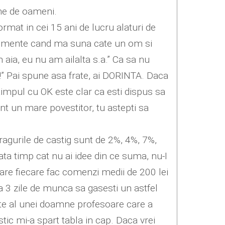
ane de oameni.
rmat in cei 15 ani de lucru alaturi de
omente cand ma suna cate un om si
 aia, eu nu am ailalta s.a.” Ca sa nu
!!!” Pai spune asa frate, ai DORINTA. Daca
impul cu OK este clar ca esti dispus sa
unt un mare povestitor, tu astepti sa
 Pragurile de castig sunt de 2%, 4%, 7%,
a timp cat nu ai idee din ce suma, nu-I
are fiecare fac comenzi medii de 200 lei
a 3 zile de munca sa gasesti un astfel
ste al unei doamne profesoare care a
ic mi-a spart tabla in cap. Daca vrei