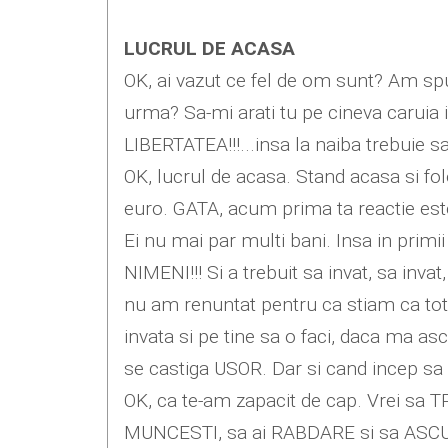
LUCRUL DE ACASA
OK, ai vazut ce fel de om sunt? Am spu
urma? Sa-mi arati tu pe cineva caruia 
LIBERTATEA!!!...insa la naiba trebuie 
OK, lucrul de acasa. Stand acasa si fol
euro. GATA, acum prima ta reactie este
Ei nu mai par multi bani. Insa in prim
NIMENI!!! Si a trebuit sa invat, sa inv
nu am renuntat pentru ca stiam ca totul
invata si pe tine sa o faci, daca ma as
se castiga USOR. Dar si cand incep sa 
OK, ca te-am zapacit de cap. Vrei sa 
MUNCESTI, sa ai RABDARE si sa ASCULT