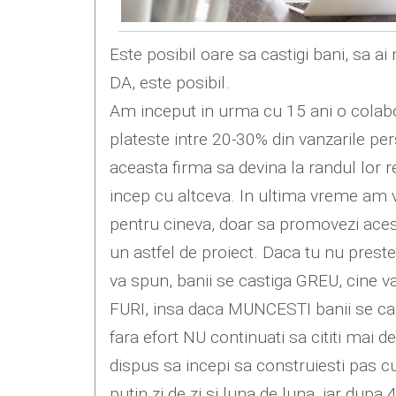
Este posibil oare sa castigi bani, sa a
DA, este posibil.
Am inceput in urma cu 15 ani o colabo
plateste intre 20-30% din vanzarile pers
aceasta firma sa devina la randul lor re
incep cu altceva. In ultima vreme am va
pentru cineva, doar sa promovezi acest 
un astfel de proiect. Daca tu nu prest
va spun, banii se castiga GREU, cine v
FURI, insa daca MUNCESTI banii se cast
fara efort NU continuati sa cititi mai 
dispus sa incepi sa construiesti pas c
putin zi de zi si luna de luna, iar dup