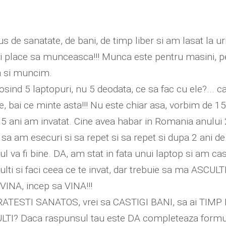
s de sanatate, de bani, de timp liber si am lasat la 
ii place sa munceasca!!! Munca este pentru masini, pe
sa si muncim.
osind 5 laptopuri, nu 5 deodata, ce sa fac cu ele?... c
, bai ce minte asta!!! Nu este chiar asa, vorbim de 15
ii 5 ani am invatat. Cine avea habar in Romania anulu
at, sa am esecuri si sa repet si sa repet si dupa 2 ani
 va fi bine. DA, am stat in fata unui laptop si am cast
culti si faci ceea ce te invat, dar trebuie sa ma ASCUL
VINA, incep sa VINA!!!
TRATESTI SANATOS, vrei sa CASTIGI BANI, sa ai TIMP L
I? Daca raspunsul tau este DA completeaza formularu