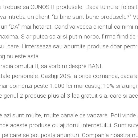
e trebuie sa CUNOSTI produsele. Daca tu nu ai folosit 
 va intreba un client: “Ei bine sunt bune produsele?” 
e un “DA” mai hotarat. Cand va vedea clientul ca nimi 
maxima. S-ar putea sa ai si putin noroc, firma fiind d
l care il interseaza sau anumite produse doar pentru 
ng nu este asta.
aracia omului , sa vorbim despre BANI.
e tale personale. Castigi 20% la orice comanda, daca 
 lunar comenzi peste 1.000 lei mai castigi 10% si ajun
 de genul 2 produse plus al 3-lea gratuit s.a. care si 
azi sunt multe, multe canale de vanzare. Poti vinde 
 vinde aceste produse cu ajutorul internetului. Sunt su
 pe care se pot posta anunturi. Compania noastra nu 