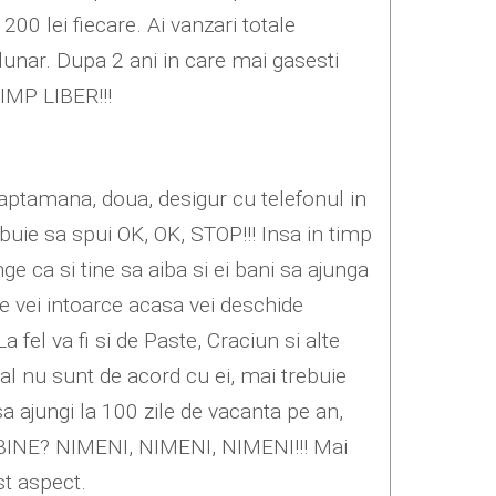
200 lei fiecare. Ai vanzari totale
lunar. Dupa 2 ani in care mai gasesti
TIMP LIBER!!!
 saptamana, doua, desigur cu telefonul in
ebuie sa spui OK, OK, STOP!!! Insa in timp
nge ca si tine sa aiba si ei bani sa ajunga
e vei intoarce acasa vei deschide
a fel va fi si de Paste, Craciun si alte
al nu sunt de acord cu ei, mai trebuie
 ajungi la 100 zile de vacanta pe an,
ite BINE? NIMENI, NIMENI, NIMENI!!! Mai
st aspect.