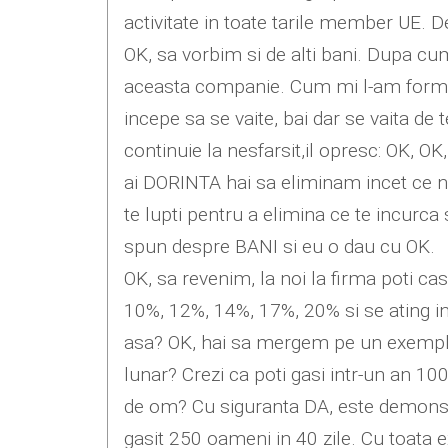
activitate in toate tarile member UE. 
OK, sa vorbim si de alti bani. Dupa cum
aceasta companie. Cum mi l-am form
incepe sa se vaite, bai dar se vaita de
continuie la nesfarsit,il opresc: OK, O
ai DORINTA hai sa eliminam incet ce n
te lupti pentru a elimina ce te incurca 
spun despre BANI si eu o dau cu OK.
OK, sa revenim, la noi la firma poti cas
10%, 12%, 14%, 17%, 20% si se ating i
asa? OK, hai sa mergem pe un exemplu p
lunar? Crezi ca poti gasi intr-un an 1
de om? Cu siguranta DA, este demonstr
gasit 250 oameni in 40 zile. Cu toata 