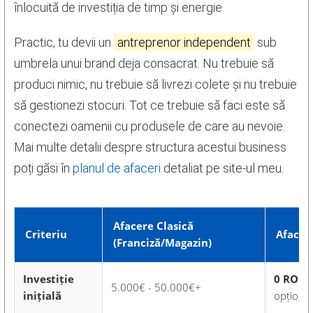
înlocuită de investiția de timp și energie.
Practic, tu devii un
antreprenor independent
sub
umbrela unui brand deja consacrat. Nu trebuie să
produci nimic, nu trebuie să livrezi colete și nu trebuie
să gestionezi stocuri. Tot ce trebuie să faci este să
conectezi oamenii cu produsele de care au nevoie.
Mai multe detalii despre structura acestui business
poți găsi în
planul de afaceri
detaliat pe site-ul meu.
Afacere Clasică
Criteriu
Afacer
(Franciză/Magazin)
Investiție
0 RON
(
5.000€ - 50.000€+
inițială
opțional