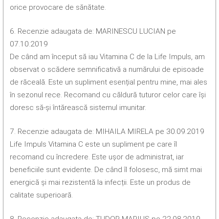
orice provocare de sănătate.
6. Recenzie adaugata de: MARINESCU LUCIAN pe
07.10.2019
De când am început să iau Vitamina C de la Life Impuls, am
observat o scădere semnificativă a numărului de episoade
de răceală. Este un supliment esențial pentru mine, mai ales
în sezonul rece. Recomand cu căldură tuturor celor care își
doresc să-și întărească sistemul imunitar.
7. Recenzie adaugata de: MIHAILA MIRELA pe 30.09.2019
Life Impuls Vitamina C este un supliment pe care îl
recomand cu încredere. Este ușor de administrat, iar
beneficiile sunt evidente. De când îl folosesc, mă simt mai
energică și mai rezistentă la infecții. Este un produs de
calitate superioară.
8. Recenzie adaugata de: TUDOR MARIUS pe 22.08.2019