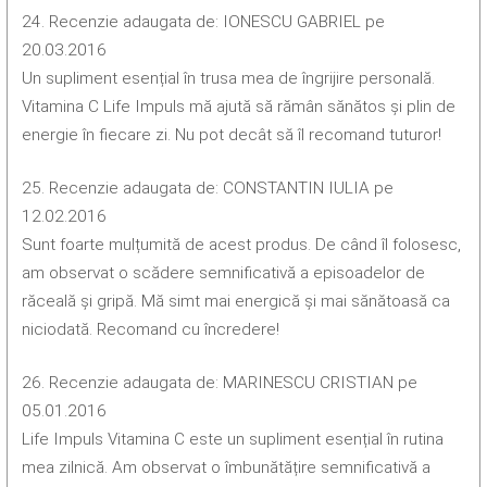
24. Recenzie adaugata de: IONESCU GABRIEL pe
20.03.2016
Un supliment esențial în trusa mea de îngrijire personală.
Vitamina C Life Impuls mă ajută să rămân sănătos și plin de
energie în fiecare zi. Nu pot decât să îl recomand tuturor!
25. Recenzie adaugata de: CONSTANTIN IULIA pe
12.02.2016
Sunt foarte mulțumită de acest produs. De când îl folosesc,
am observat o scădere semnificativă a episoadelor de
răceală și gripă. Mă simt mai energică și mai sănătoasă ca
niciodată. Recomand cu încredere!
26. Recenzie adaugata de: MARINESCU CRISTIAN pe
05.01.2016
Life Impuls Vitamina C este un supliment esențial în rutina
mea zilnică. Am observat o îmbunătățire semnificativă a