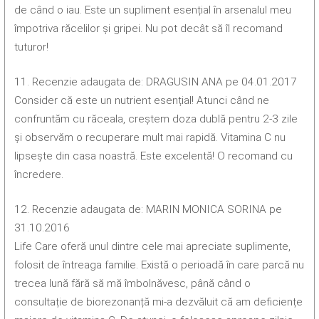
de când o iau. Este un supliment esențial în arsenalul meu
împotriva răcelilor și gripei. Nu pot decât să îl recomand
tuturor!
11. Recenzie adaugata de: DRAGUSIN ANA pe 04.01.2017
Consider că este un nutrient esențial! Atunci când ne
confruntăm cu răceala, creștem doza dublă pentru 2-3 zile
și observăm o recuperare mult mai rapidă. Vitamina C nu
lipsește din casa noastră. Este excelentă! O recomand cu
încredere.
12. Recenzie adaugata de: MARIN MONICA SORINA pe
31.10.2016
Life Care oferă unul dintre cele mai apreciate suplimente,
folosit de întreaga familie. Există o perioadă în care parcă nu
trecea lună fără să mă îmbolnăvesc, până când o
consultație de biorezonanță mi-a dezvăluit că am deficiențe