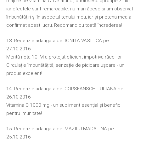
majore de vitamina C. De atunci, o folosesc aproape zilnic,
iar efectele sunt remarcabile: nu mai răcesc și am observat
îmbunătățiri și în aspectul tenului meu, iar și prietena mea a
confirmat acest lucru. Recomand cu toată încrederea!
13. Recenzie adaugata de: IONITA VASILICA pe
27.10.2016
Merită nota 10! M-a protejat eficient împotriva răcelilor.
Circulație îmbunătățită, senzație de picioare ușoare - un
produs excelent!
14. Recenzie adaugata de: CORSEANSCHI IULIANA pe
26.10.2016
Vitamina C 1000 mg - un supliment esențial și benefic
pentru imunitate!
15. Recenzie adaugata de: MAZILU MADALINA pe
25.10.2016