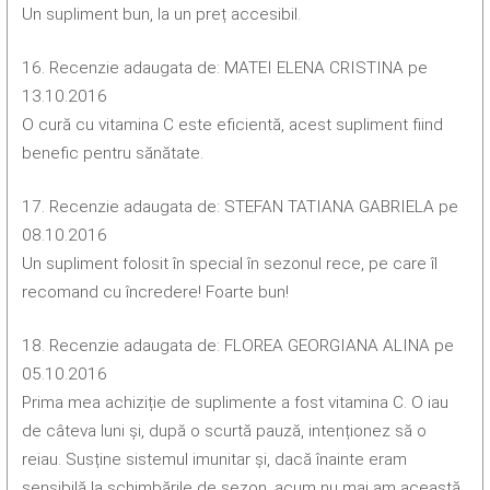
Un supliment bun, la un preț accesibil.
16. Recenzie adaugata de: MATEI ELENA CRISTINA pe
13.10.2016
O cură cu vitamina C este eficientă, acest supliment fiind
benefic pentru sănătate.
17. Recenzie adaugata de: STEFAN TATIANA GABRIELA pe
08.10.2016
Un supliment folosit în special în sezonul rece, pe care îl
recomand cu încredere! Foarte bun!
18. Recenzie adaugata de: FLOREA GEORGIANA ALINA pe
05.10.2016
Prima mea achiziție de suplimente a fost vitamina C. O iau
de câteva luni și, după o scurtă pauză, intenționez să o
reiau. Susține sistemul imunitar și, dacă înainte eram
sensibilă la schimbările de sezon, acum nu mai am această