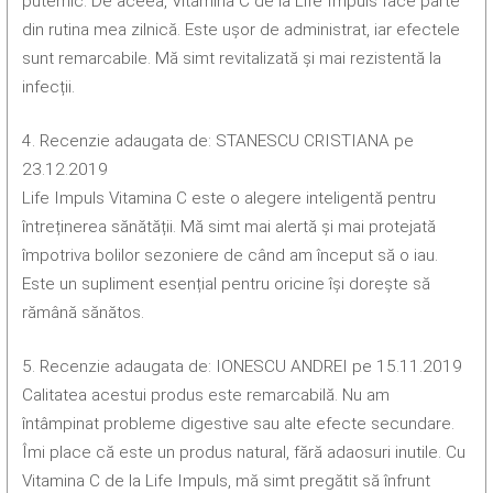
puternic. De aceea, Vitamina C de la Life Impuls face parte
din rutina mea zilnică. Este ușor de administrat, iar efectele
sunt remarcabile. Mă simt revitalizată și mai rezistentă la
infecții.
4. Recenzie adaugata de: STANESCU CRISTIANA pe
23.12.2019
Life Impuls Vitamina C este o alegere inteligentă pentru
întreținerea sănătății. Mă simt mai alertă și mai protejată
împotriva bolilor sezoniere de când am început să o iau.
Este un supliment esențial pentru oricine își dorește să
rămână sănătos.
5. Recenzie adaugata de: IONESCU ANDREI pe 15.11.2019
Calitatea acestui produs este remarcabilă. Nu am
întâmpinat probleme digestive sau alte efecte secundare.
Îmi place că este un produs natural, fără adaosuri inutile. Cu
Vitamina C de la Life Impuls, mă simt pregătit să înfrunt