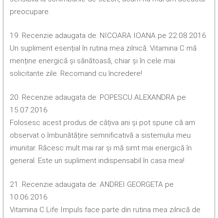
preocupare.
19. Recenzie adaugata de: NICOARA IOANA pe 22.08.2016
Un supliment esențial în rutina mea zilnică. Vitamina C mă
menține energică și sănătoasă, chiar și în cele mai
solicitante zile. Recomand cu încredere!
20. Recenzie adaugata de: POPESCU ALEXANDRA pe
15.07.2016
Folosesc acest produs de câțiva ani și pot spune că am
observat o îmbunătățire semnificativă a sistemului meu
imunitar. Răcesc mult mai rar și mă simt mai energică în
general. Este un supliment indispensabil în casa mea!
21. Recenzie adaugata de: ANDREI GEORGETA pe
10.06.2016
Vitamina C Life Impuls face parte din rutina mea zilnică de