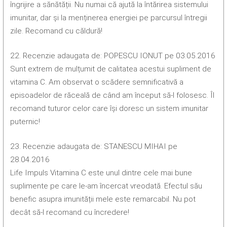
îngrijire a sănătății. Nu numai că ajută la întărirea sistemului
imunitar, dar și la menținerea energiei pe parcursul întregii
zile. Recomand cu căldură!
22. Recenzie adaugata de: POPESCU IONUT pe 03.05.2016
Sunt extrem de mulțumit de calitatea acestui supliment de
vitamina C. Am observat o scădere semnificativă a
episoadelor de răceală de când am început să-l folosesc. Îl
recomand tuturor celor care își doresc un sistem imunitar
puternic!
23. Recenzie adaugata de: STANESCU MIHAI pe
28.04.2016
Life Impuls Vitamina C este unul dintre cele mai bune
suplimente pe care le-am încercat vreodată. Efectul său
benefic asupra imunității mele este remarcabil. Nu pot
decât să-l recomand cu încredere!