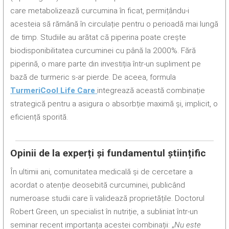
care metabolizează curcumina în ficat, permițându-i
acesteia să rămână în circulație pentru o perioadă mai lungă
de timp. Studiile au arătat că piperina poate crește
biodisponibilitatea curcuminei cu până la 2000%. Fără
piperină, o mare parte din investiția într-un supliment pe
bază de turmeric s-ar pierde. De aceea, formula
TurmeriCool Life Care
integrează această combinație
strategică pentru a asigura o absorbție maximă și, implicit, o
eficiență sporită.
Opinii de la experți și fundamentul științific
În ultimii ani, comunitatea medicală și de cercetare a
acordat o atenție deosebită curcuminei, publicând
numeroase studii care îi validează proprietățile. Doctorul
Robert Green, un specialist în nutriție, a subliniat într-un
seminar recent importanța acestei combinații: „
Nu este