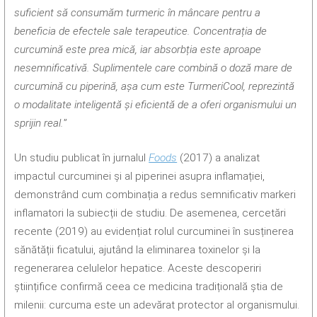
suficient să consumăm turmeric în mâncare pentru a
beneficia de efectele sale terapeutice. Concentrația de
curcumină este prea mică, iar absorbția este aproape
nesemnificativă. Suplimentele care combină o doză mare de
curcumină cu piperină, așa cum este TurmeriCool, reprezintă
o modalitate inteligentă și eficientă de a oferi organismului un
sprijin real.
”
Un studiu publicat în jurnalul
Foods
(2017) a analizat
impactul curcuminei și al piperinei asupra inflamației,
demonstrând cum combinația a redus semnificativ markeri
inflamatori la subiecții de studiu. De asemenea, cercetări
recente (2019) au evidențiat rolul curcuminei în susținerea
sănătății ficatului, ajutând la eliminarea toxinelor și la
regenerarea celulelor hepatice. Aceste descoperiri
științifice confirmă ceea ce medicina tradițională știa de
milenii: curcuma este un adevărat protector al organismului.