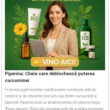
Piperina: Cheia care deblochează puterea
curcuminei
În lumea suplimentelor, există puține combinații atât de
celebre și de eficiente precum cea dintre curcumină și
piperină. Piperina este un alcaloid extras din piperul negru
(Piper nigrum). Rolul său principal este de a inhiba enzimele