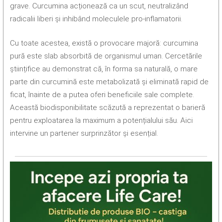
grave. Curcumina acționează ca un scut, neutralizând
radicalii liberi și inhibând moleculele pro-inflamatorii.
Cu toate acestea, există o provocare majoră: curcumina
pură este slab absorbită de organismul uman. Cercetările
științifice au demonstrat că, în forma sa naturală, o mare
parte din curcumină este metabolizată și eliminată rapid de
ficat, înainte de a putea oferi beneficiile sale complete.
Această biodisponibilitate scăzută a reprezentat o barieră
pentru exploatarea la maximum a potențialului său. Aici
intervine un partener surprinzător și esențial.