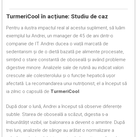
TurmeriCool în acțiune: Studiu de caz
Pentru a ilustra impactul real al acestui supliment, să luăm
exemplul lui Andrei, un manager de 45 de ani dintr-o
companie de IT. Andrei ducea o viață marcată de
sedentarism și de o dietă bazată pe alimente procesate,
simțind o stare constantă de oboseală și având probleme
digestive minore. Analizele sale de rutină au indicat valori
crescute ale colesterolului și o funcție hepatică ușor
afectată. La recomandarea unui nutriționist, el a început să
ia zilnic o capsulă de
TurmeriCool
.
După doar o lună, Andrei a început să observe diferențe
subtile. Starea de oboseală a scăzut, digestia s-a
îmbunătățit vizibil, iar balonarea a devenit o amintire. După
trei luni, analizele de sânge au arătat o normalizare a