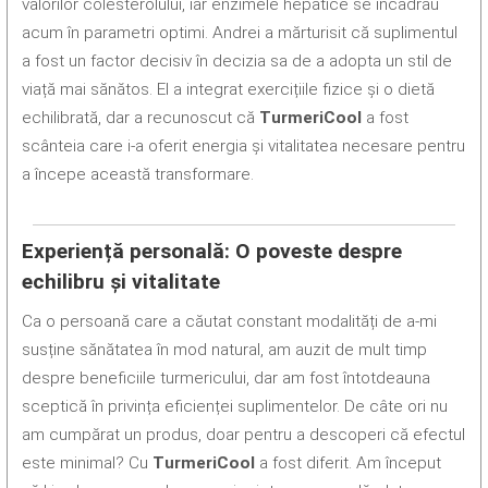
valorilor colesterolului, iar enzimele hepatice se încadrau
acum în parametri optimi. Andrei a mărturisit că suplimentul
a fost un factor decisiv în decizia sa de a adopta un stil de
viață mai sănătos. El a integrat exercițiile fizice și o dietă
echilibrată, dar a recunoscut că
TurmeriCool
a fost
scânteia care i-a oferit energia și vitalitatea necesare pentru
a începe această transformare.
Experiență personală: O poveste despre
echilibru și vitalitate
Ca o persoană care a căutat constant modalități de a-mi
susține sănătatea în mod natural, am auzit de mult timp
despre beneficiile turmericului, dar am fost întotdeauna
sceptică în privința eficienței suplimentelor. De câte ori nu
am cumpărat un produs, doar pentru a descoperi că efectul
este minimal? Cu
TurmeriCool
a fost diferit. Am început