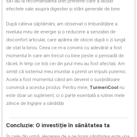
să-l iau la recomandarea unei prietene care a lăudat
efectele sale asupra digestiei și stării generale de bine.
După câteva săptămâni, am observat o îmbunătățire a
nivelului meu de energie și o reducere a senzației de
disconfort articular, care apărea de obicei după o zi lungă
de stat la birou. Ceea ce m-a convins cu adevărat a fost
momentul în care am trecut cu bine peste o perioadă de
răceli, în timp ce toți cei din jurul meu au fost afectați. Am
simțit că sistemul meu imunitar a primit un impuls puternic.
Acela a fost momentul când am devenit o susținătoare
convinsă a acestui produs. Pentru mine,
TurmeriCool
nu
este doar un supliment, ci o parte esențială a rutinei mele
zilnice de îngrijire a sănătății.
Concluzie: O investiție în sănătatea ta
În cele din urmă, alegerea de a ne îngriji sănătatea este una