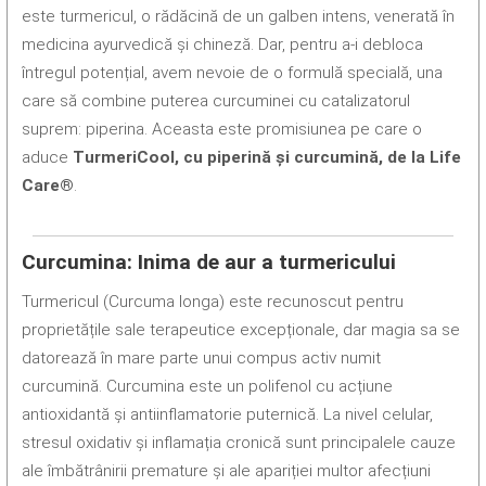
este turmericul, o rădăcină de un galben intens, venerată în
medicina ayurvedică și chineză. Dar, pentru a-i debloca
întregul potențial, avem nevoie de o formulă specială, una
care să combine puterea curcuminei cu catalizatorul
suprem: piperina. Aceasta este promisiunea pe care o
aduce
TurmeriCool, cu piperină și curcumină, de la Life
Care®
.
Curcumina: Inima de aur a turmericului
Turmericul (Curcuma longa) este recunoscut pentru
proprietățile sale terapeutice excepționale, dar magia sa se
datorează în mare parte unui compus activ numit
curcumină. Curcumina este un polifenol cu acțiune
antioxidantă și antiinflamatorie puternică. La nivel celular,
stresul oxidativ și inflamația cronică sunt principalele cauze
ale îmbătrânirii premature și ale apariției multor afecțiuni