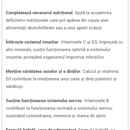
Completează necesarul nutrițional
: Ajută la acoperirea
deficitelor nutriționale care pot apărea din cauza unei
alimentații dezechilibrate sau a unui apetit scăzut.
Întărește sistemul imunitar
: Vitaminele C și D3, împreună cu
alte minerale, susțin funcționarea optimă a sistemului
imunitar, protejând organismul împotriva infecțiilor.
Menține sănătatea oaselor și a dinților
: Calciul și vitamina
D3 contribuie la menținerea unor oase și dinți puternici și
sănătoși.
Susține funcționarea sistemului nervos
: Vitaminele B
contribuie la funcționarea normală a sistemului nervos,
susținând concentrarea, memoria și starea de spirit.
Formulă lichidă, ușor de administrat
: Formula lichidă, cu