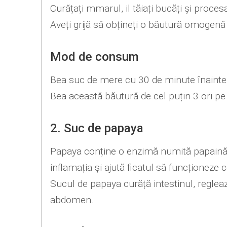
Curățați mmarul, il tăiați bucăți și proces
Aveți grijă să obțineți o băutură omogenă 
Mod de consum
Bea suc de mere cu 30 de minute înainte d
Bea această băutură de cel puțin 3 ori p
2. Suc de papaya
Papaya conține o enzimă numită papaină.
inflamația și ajută ficatul să funcționeze c
Sucul de papaya curăță intestinul, regleaz
abdomen.