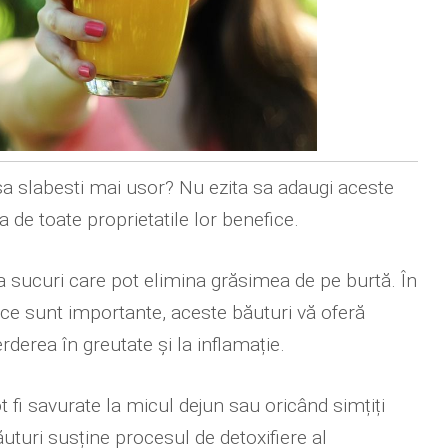
sa slabesti mai usor? Nu ezita sa adaugi aceste
a de toate proprietatile lor benefice.
 sucuri care pot elimina grăsimea de pe burtă. În
izice sunt importante, aceste băuturi vă oferă
rderea în greutate și la inflamație.
ot fi savurate la micul dejun sau oricând simțiți
uri susține procesul de detoxifiere al