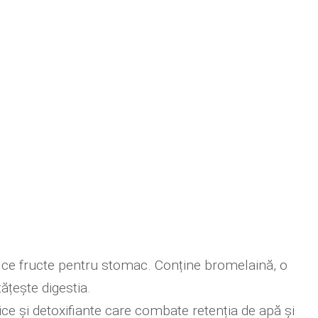
ice fructe pentru stomac. Conține bromelaină, o
țește digestia.
tice și detoxifiante care combate retenția de apă și