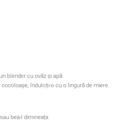
r-un blender cu ovăz și apă.
cocoloașe, îndulciți-o cu o lingură de miere.
sau bea-l dimineața.