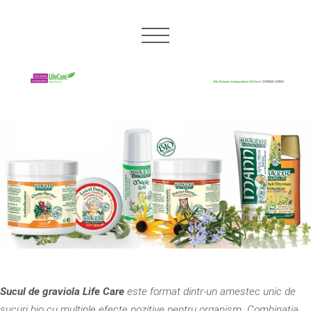
Sucul de graviola Life Care
este format dintr-un amestec unic de
sucuri bio cu multiple efecte pozitive pentru organism. Combinatia