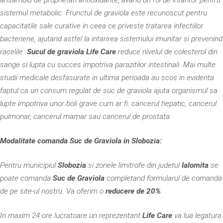
sistemul metabolic. Frunctul de graviola este recunoscut pentru
capacitatile sale curative in ceea ce priveste tratarea infectiilor
bacteriene, ajutand astfel la intarirea sistemului imunitar si prevenind
racelile.
Sucul de graviola Life Care
reduce nivelul de colesterol din
sange si lupta cu succes impotriva parazitilor intestinali. Mai multe
studii medicale desfasurate in ultima perioada au scos in evidenta
faptul ca un consum regulat de suc de graviola ajuta organismul sa
lupte impotriva unor boli grave cum ar fi: cancerul hepatic, cancerul
pulmonar, cancerul mamar sau cancerul de prostata.
Modalitate comanda Suc de Graviola in Slobozia:
Pentru municipiul
Slobozia
si zonele limitrofe din judetul
Ialomita
se
poate comanda
Suc de Graviola
completand formularul de comanda
de pe site-ul nostru. Va oferim o
reducere de 20%
.
In maxim 24 ore lucratoare un reprezentant
Life Care
va lua legatura