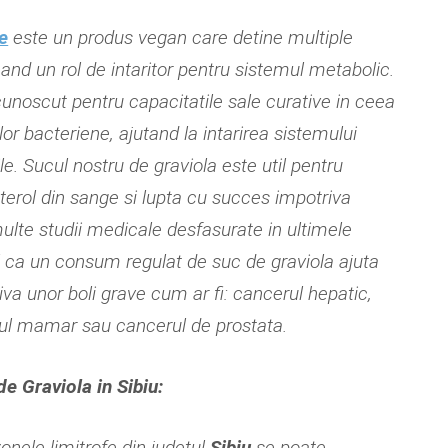
e
este un produs vegan care detine multiple
cand un rol de intaritor pentru sistemul metabolic.
cunoscut pentru capacitatile sale curative in ceea
ilor bacteriene, ajutand la intarirea sistemului
le. Sucul nostru de graviola este util pentru
terol din sange si lupta cu succes impotriva
 multe studii medicale desfasurate in ultimele
ul ca un consum regulat de suc de graviola ajuta
va unor boli grave cum ar fi: cancerul hepatic,
ul mamar sau cancerul de prostata.
 Graviola in Sibiu:
zonele limitrofe din judetul
Sibiu
se poate