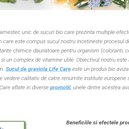
mestec unic de sucuri bio care prezinta multiple efect
in care este compus sucul nostru incetineste procesul d
tante chimice daunatoare pentru organism (coloranti, co
un complex de vitamine utile. Obiectivul nostru este ace
sm.
Sucul de graviola Life Care
este un produs bio aviza
e vedere calitativ de catre renumite institute europene sp
Care aflate in diverse
promotii
, unele dintre acestea a
Beneficiile si efectele pr