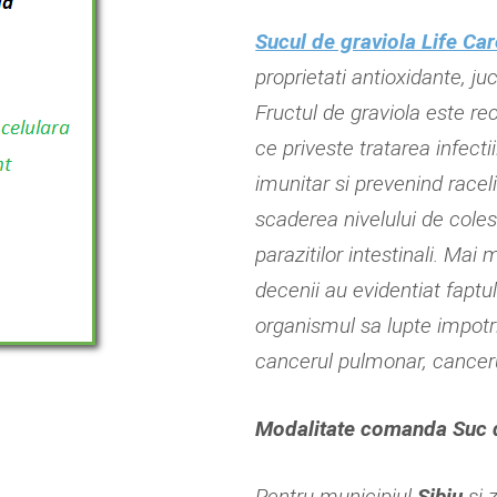
Sucul de graviola Life Car
proprietati antioxidante, ju
Fructul de graviola este re
ce priveste tratarea infecti
imunitar si prevenind raceli
scaderea nivelului de coles
parazitilor intestinali. Mai
decenii au evidentiat fapt
organismul sa lupte impotri
cancerul pulmonar, cancer
Modalitate comanda Suc de
Pentru municipiul
Sibiu
si 