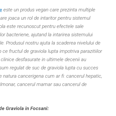
e
este un produs vegan care prezinta multiple
care joaca un rol de intaritor pentru sistemul
iola este recunoscut pentru efectele sale
ilor bacteriene, ajutand la intarirea sistemului
le. Produsul nostru ajuta la scaderea nivelului de
 ce fructul de graviola lupta impotriva parazitiilor
i clinice desfasurate in ultimele decenii au
nsum regulat de suc de graviola lupta cu succes
de natura cancerigena cum ar fi: cancerul hepatic,
pulmonar, cancerul mamar sau cancerul de
e Graviola in Focsani: