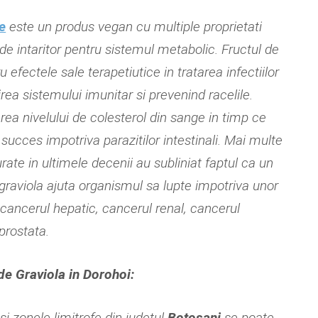
e
este un produs vegan cu multiple proprietati
 de intaritor pentru sistemul metabolic. Fructul de
 efectele sale terapetiutice in tratarea infectiilor
irea sistemului imunitar si prevenind racelile.
rea nivelului de colesterol din sange in timp ce
 succes impotriva parazitilor intestinali. Mai multe
ate in ultimele decenii au subliniat faptul ca un
raviola ajuta organismul sa lupte impotriva unor
: cancerul hepatic, cancerul renal, cancerul
prostata.
e Graviola in Dorohoi:
si zonele limitrofe din judetul
Botosani
se poate