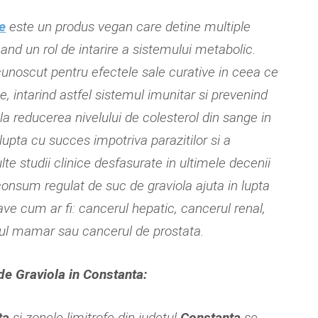
e
este un produs vegan care detine multiple
cand un rol de intarire a sistemului metabolic.
cunoscut pentru efectele sale curative in ceea ce
ne, intarind astfel sistemul imunitar si prevenind
 la reducerea nivelului de colesterol din sange in
lupta cu succes impotriva parazitilor si a
ulte studii clinice desfasurate in ultimele decenii
consum regulat de suc de graviola ajuta in lupta
ave cum ar fi: cancerul hepatic, cancerul renal,
ul mamar sau cancerul de prostata.
e Graviola in Constanta:
ta
si zonele limitrofe din judetul
Constanta
se