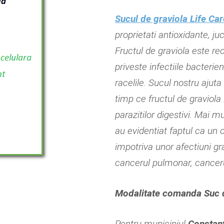
Sucul de graviola Life Car
proprietati antioxidante, ju
Fructul de graviola este re
priveste infectiile bacterie
racelile. Sucul nostru ajuta
timp ce fructul de graviola 
parazitilor digestivi. Mai m
au evidentiat faptul ca un 
impotriva unor afectiuni gr
cancerul pulmonar, cancer
Modalitate comanda Suc d
Pentru municipiul
Constan