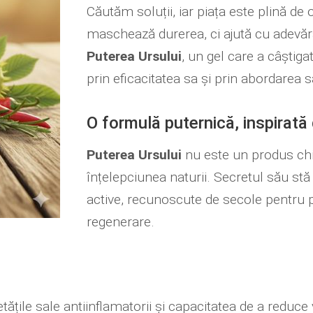
Căutăm soluții, iar piața este plină d
maschează durerea, ci ajută cu adevăra
Puterea Ursului
, un gel care a câștig
prin eficacitatea sa și prin abordarea s
O formulă puternică, inspirată
Puterea Ursului
nu este un produs chim
înțelepciunea naturii. Secretul său stă
active, recunoscute de secole pentru pro
regenerare.
țile sale antiinflamatorii și capacitatea de a reduce vâ