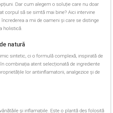
e opțiuni. Dar cum alegem o soluție care nu doar
t corpul să se simtă mai bine? Aici intervine
at încrederea a mii de oameni și care se distinge
a holistică.
 de natură
ic sintetic, ci o formulă complexă, inspirată de
 în combinația atent selecționată de ingrediente
prietățile lor antiinflamatorii, analgezice și de
nătăile și inflamațiile. Este o plantă des folosită