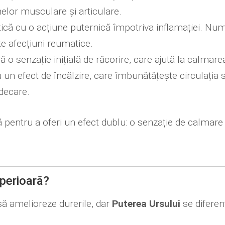
melor musculare și articulare.
ică cu o acțiune puternică împotriva inflamației. Num
te afecțiuni reumatice.
 o senzație inițială de răcorire, care ajută la calmarea
un efect de încălzire, care îmbunătățește circulația s
ndecare.
 pentru a oferi un efect dublu: o senzație de calmare
uperioară?
să amelioreze durerile, dar
Puterea Ursului
se diferen