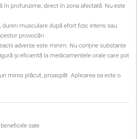
 în profunzime, direct în zona afectată. Nu este
), dureri musculare după efort fizic intens sau
acestor provocări.
 reacții adverse este minim. Nu conține substanțe
igură și eficientă la medicamentele orale care pot
un miros plăcut, proaspăt. Aplicarea sa este o
eneficiile sale.