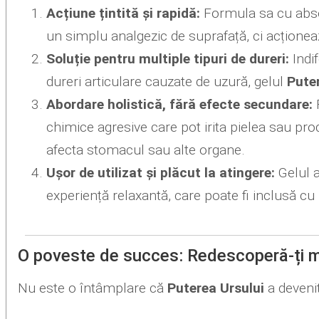
Acțiune țintită și rapidă:
Formula sa cu absor
un simplu analgezic de suprafață, ci acționeaz
Soluție pentru multiple tipuri de dureri:
Indif
dureri articulare cauzate de uzură, gelul
Pute
Abordare holistică, fără efecte secundare:
F
chimice agresive care pot irita pielea sau pr
afecta stomacul sau alte organe.
Ușor de utilizat și plăcut la atingere:
Gelul a
experiență relaxantă, care poate fi inclusă cu u
O poveste de succes: Redescoperă-ți m
Nu este o întâmplare că
Puterea Ursului
a devenit