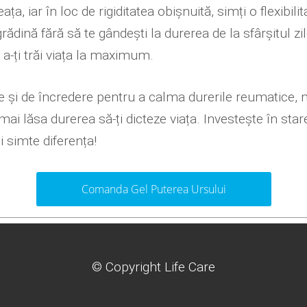
, iar în loc de rigiditatea obișnuită, simți o flexibili
ădină fără să te gândești la durerea de la sfârșitul zil
e a-ți trăi viața la maximum.
nte și de încredere pentru a calma durerile reumatice,
mai lăsa durerea să-ți dicteze viața. Investește în st
i simte diferența!
Comanda Gel Puterea Ursului
© Copyright Life Care