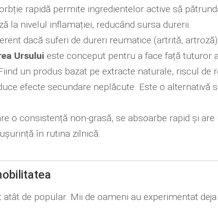
bție rapidă permite ingredientelor active să pătrundă
ă la nivelul inflamației, reducând sursa durerii.
erent dacă suferi de dureri reumatice (artrită, artroză
rea Ursului
este conceput pentru a face față tuturor 
iind un produs bazat pe extracte naturale, riscul de
oduce efecte secundare neplăcute. Este o alternativă s
re o consistență non-grasă, se absoarbe rapid și are 
șurință în rutina zilnică.
obilitatea
 atât de popular. Mii de oameni au experimentat deja b