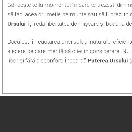
Gândește-te la momentul în care te trezești dimineața
să faci acea drumeție pe munte sau să lucrezi în gr
Ursului
: îți redă libertatea de mișcare și bucuria d
Dacă ești în căutarea unei soluții naturale, eficie
alegere pe care merită să o iei în considerare. Nu 
liber și fără disconfort. Încearcă
Puterea Ursului
ș