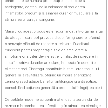
printre care se numără proprietățile antiseptice și
astringente, contribuind la calmarea și reducerea
inflamațiilor, precum și la alinarea durerilor musculare și la
stimularea circulației sanguine.
Masajul cu acest produs este recomandat într-o gamă largă
de afecțiuni care pot provoca disconfort și durere, oferind
o senzație plăcută de răcorire și relaxare. Eucaliptul,
cunoscut pentru proprietățile sale de ameliorare a
simptomelor artritei, devine astfel un aliat de încredere în
lupta împotriva durerilor articulare, în special în condițiile
climatice reci. Ginsengul contribuie la stimularea tonusului
general și la revitalizare, oferind un impuls energizant.
Lemongrassul aduce beneficii antifungice și antiseptice,
consolidând acțiunea generală a produsului în îngrijirea pielii.
Cercetările moderne au confirmat eficacitatea uleiului de
rozmarin în combaterea infecțiilor și în stimularea circulației