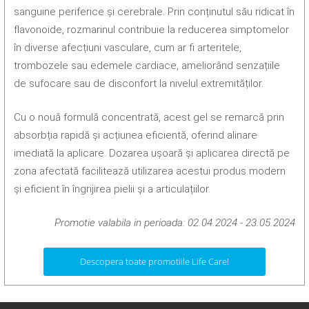
sanguine periferice și cerebrale. Prin conținutul său ridicat în
flavonoide, rozmarinul contribuie la reducerea simptomelor
în diverse afecțiuni vasculare, cum ar fi arteritele,
trombozele sau edemele cardiace, ameliorând senzațiile
de sufocare sau de disconfort la nivelul extremităților.
Cu o nouă formulă concentrată, acest gel se remarcă prin
absorbția rapidă și acțiunea eficientă, oferind alinare
imediată la aplicare. Dozarea ușoară și aplicarea directă pe
zona afectată facilitează utilizarea acestui produs modern
și eficient în îngrijirea pielii și a articulațiilor.
Promotie valabila in perioada: 02.04.2024 - 23.05.2024
Descopera toate promotiile Life Care!