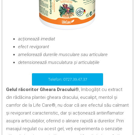
acționează imediat
efect revigorant
ameliorează durerile musculare sau articulare
detensionează musculatura și articulațiile
Telefon: 0727.39.47.37
Gelul răcoritor Gheara Dracului®
, îmbogățit cu extract
din rădăcina plantei gheara dracului, eucalipt, mentol și
camfor de la Life Care®, nu doar că are efectul său calmant
și revigorant caracteristic, dar și acționează antiinflamator
asupra articulațiilor, oferind o alinare rapidă a durerilor. Prin
masajul regulat cu acest gel, veți experimenta o senzație