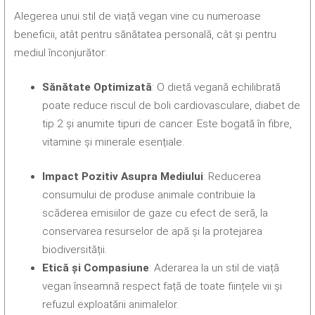
Alegerea unui stil de viață vegan vine cu numeroase
beneficii, atât pentru sănătatea personală, cât și pentru
mediul înconjurător:
Sănătate Optimizată
: O dietă vegană echilibrată
poate reduce riscul de boli cardiovasculare, diabet de
tip 2 și anumite tipuri de cancer. Este bogată în fibre,
vitamine și minerale esențiale.
Impact Pozitiv Asupra Mediului
: Reducerea
consumului de produse animale contribuie la
scăderea emisiilor de gaze cu efect de seră, la
conservarea resurselor de apă și la protejarea
biodiversității.
Etică și Compasiune
: Aderarea la un stil de viață
vegan înseamnă respect față de toate ființele vii și
refuzul exploatării animalelor.