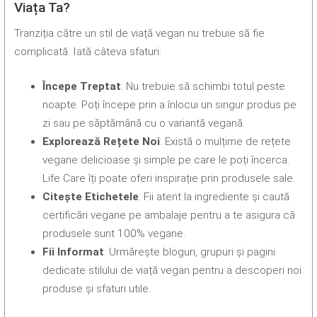
Viața Ta?
Tranziția către un stil de viață vegan nu trebuie să fie
complicată. Iată câteva sfaturi:
Începe Treptat
: Nu trebuie să schimbi totul peste
noapte. Poți începe prin a înlocui un singur produs pe
zi sau pe săptămână cu o variantă vegană.
Explorează Rețete Noi
: Există o mulțime de rețete
vegane delicioase și simple pe care le poți încerca.
Life Care îți poate oferi inspirație prin produsele sale.
Citește Etichetele
: Fii atent la ingrediente și caută
certificări vegane pe ambalaje pentru a te asigura că
produsele sunt 100% vegane.
Fii Informat
: Urmărește bloguri, grupuri și pagini
dedicate stilului de viață vegan pentru a descoperi noi
produse și sfaturi utile.