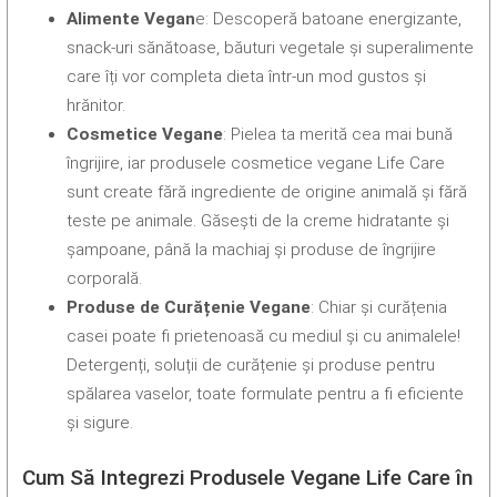
Alimente Vegan
e: Descoperă batoane energizante,
snack-uri sănătoase, băuturi vegetale și superalimente
care îți vor completa dieta într-un mod gustos și
hrănitor.
Cosmetice Vegane
: Pielea ta merită cea mai bună
îngrijire, iar produsele cosmetice vegane Life Care
sunt create fără ingrediente de origine animală și fără
teste pe animale. Găsești de la creme hidratante și
șampoane, până la machiaj și produse de îngrijire
corporală.
Produse de Curățenie Vegane
: Chiar și curățenia
casei poate fi prietenoasă cu mediul și cu animalele!
Detergenți, soluții de curățenie și produse pentru
spălarea vaselor, toate formulate pentru a fi eficiente
și sigure.
Cum Să Integrezi Produsele Vegane Life Care în