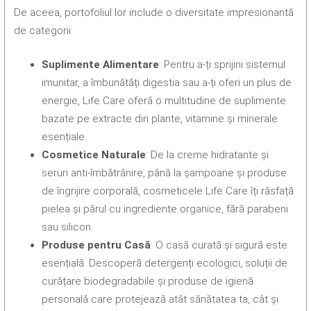
De aceea, portofoliul lor include o diversitate impresionantă
de categorii:
Suplimente Alimentare
: Pentru a-ți sprijini sistemul
imunitar, a îmbunătăți digestia sau a-ți oferi un plus de
energie, Life Care oferă o multitudine de suplimente
bazate pe extracte din plante, vitamine și minerale
esențiale.
Cosmetice Naturale
: De la creme hidratante și
seruri anti-îmbătrânire, până la șampoane și produse
de îngrijire corporală, cosmeticele Life Care îți răsfață
pielea și părul cu ingrediente organice, fără parabeni
sau silicon.
Produse pentru Casă
: O casă curată și sigură este
esențială. Descoperă detergenți ecologici, soluții de
curățare biodegradabile și produse de igienă
personală care protejează atât sănătatea ta, cât și