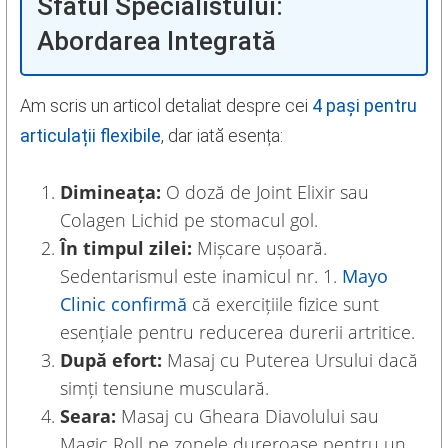
Sfatul Specialistului:
Abordarea Integrată
Am scris un articol detaliat despre cei
4 pași pentru
articulații flexibile
, dar iată esența:
Dimineața:
O doză de Joint Elixir sau
Colagen Lichid pe stomacul gol.
În timpul zilei:
Mișcare ușoară.
Sedentarismul este inamicul nr. 1.
Mayo
Clinic confirmă
că exercițiile fizice sunt
esențiale pentru reducerea durerii artritice.
După efort:
Masaj cu Puterea Ursului dacă
simți tensiune musculară.
Seara:
Masaj cu Gheara Diavolului sau
Magic Roll pe zonele dureroase pentru un