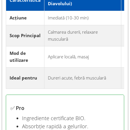
Caracteristică
Diavolului)
Li
Acțiune
Imediată (10-30 min)
În
Calmarea durerii, relaxare
Re
Scop Principal
musculară
lu
Mod de
Aplicare locală, masaj
Ad
utilizare
Ar
Ideal pentru
Dureri acute, febră musculară
pr
✅ Pro
Ingrediente certificate BIO.
Absorbție rapidă a gelurilor.