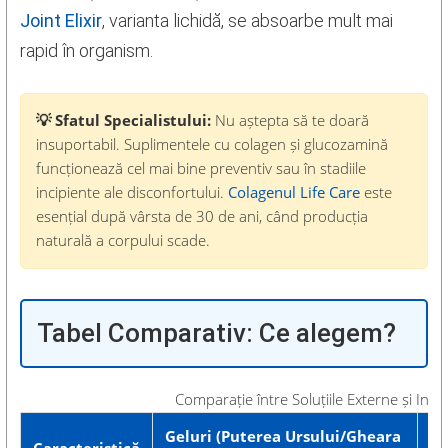
Joint Elixir
, varianta lichidă, se absoarbe mult mai
rapid în organism.
💡 Sfatul Specialistului:
Nu aștepta să te doară
insuportabil. Suplimentele cu colagen și glucozamină
funcționează cel mai bine preventiv sau în stadiile
incipiente ale disconfortului.
Colagenul Life Care
este
esențial după vârsta de 30 de ani, când producția
naturală a corpului scade.
Tabel Comparativ: Ce alegem?
Comparație între Soluțiile Externe și Inte
Geluri (Puterea Ursului/Gheara
Su