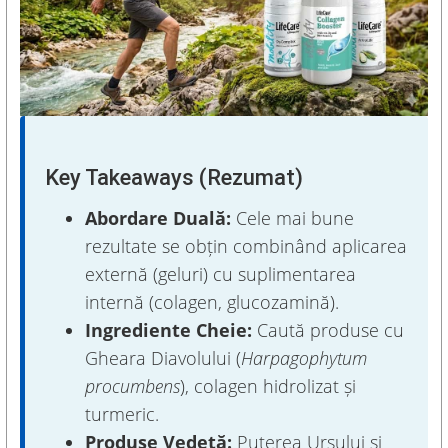
Key Takeaways (Rezumat)
Abordare Duală:
Cele mai bune
rezultate se obțin combinând aplicarea
externă (geluri) cu suplimentarea
internă (colagen, glucozamină).
Ingrediente Cheie:
Caută produse cu
Gheara Diavolului (
Harpagophytum
procumbens
), colagen hidrolizat și
turmeric.
Produse Vedetă:
Puterea Ursului și