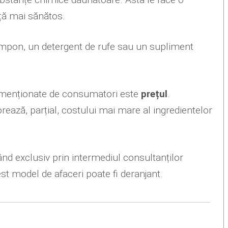
ață mai sănătos.
șampon, un detergent de rufe sau un supliment
e menționate de consumatori este
prețul
.
ează, parțial, costului mai mare al ingredientelor
nd exclusiv prin intermediul consultanților
st model de afaceri poate fi deranjant.