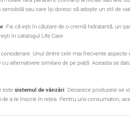
 sensibilă sau care își doresc să adopte un stil de vi
or
. Fie că ești în căutare de o cremă hidratantă, un 
ești în catalogul Life Care.
n considerare. Unul dintre cele mai frecvente aspect
u alternativele similare de pe piață. Aceasta se dator
e este
sistemul de vânzări
. Deoarece produsele se vâ
de a te înscrie în rețea. Pentru unii consumatori, ace