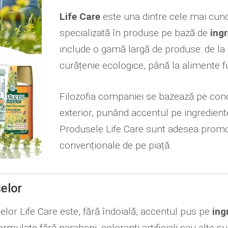
Life Care
este una dintre cele mai cu
specializată în produse pe bază de
ingr
include o gamă largă de produse: de l
curățenie ecologice, până la alimente f
Filozofia companiei se bazează pe conc
exterior, punând accentul pe ingrediente d
Produsele Life Care sunt adesea promov
convenționale de pe piață.
elor
lor Life Care este, fără îndoială, accentul pus pe
ing
mulate fără parabeni, coloranți artificiali sau alte 