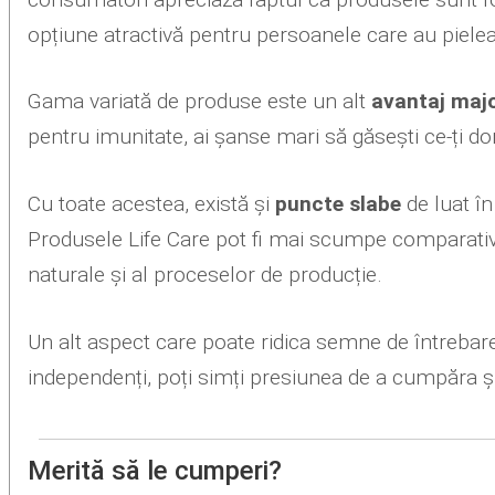
opțiune atractivă pentru persoanele care au pielea
Gama variată de produse este un alt
avantaj maj
pentru imunitate, ai șanse mari să găsești ce-ți dor
Cu toate acestea, există și
puncte slabe
de luat î
Produsele Life Care pot fi mai scumpe comparativ c
naturale și al proceselor de producție.
Un alt aspect care poate ridica semne de întrebar
independenți, poți simți presiunea de a cumpăra și 
Merită să le cumperi?