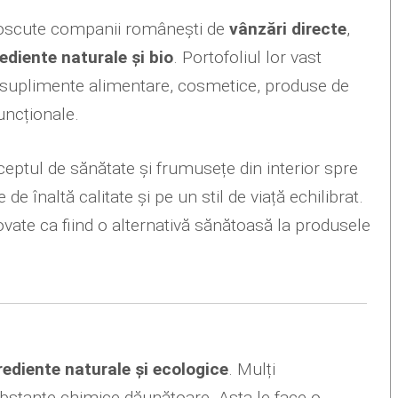
noscute companii românești de
vânzări directe
,
ediente naturale și bio
. Portofoliul lor vast
a suplimente alimentare, cosmetice, produse de
uncționale.
eptul de sănătate și frumusețe din interior spre
e înaltă calitate și pe un stil de viață echilibrat.
ate ca fiind o alternativă sănătoasă la produsele
rediente naturale și ecologice
. Mulți
substanțe chimice dăunătoare. Asta le face o