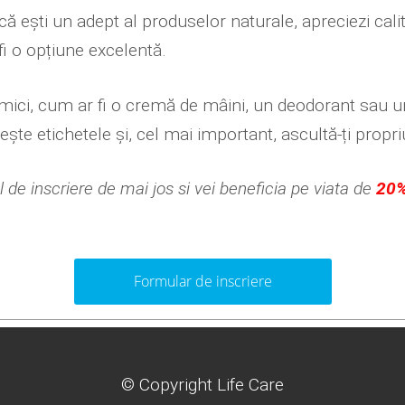
acă ești un adept al produselor naturale, apreciezi cali
fi o opțiune excelentă.
mici, cum ar fi o cremă de mâini, un deodorant sau un
ește etichetele și, cel mai important, ascultă-ți propri
de inscriere de mai jos si vei beneficia pe viata de
20
Formular de inscriere
© Copyright Life Care