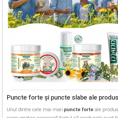
Puncte forte și puncte slabe ale produs
Unul dintre cele mai mari
puncte forte
ale produse
consumatori apreciază faptul că produsele sunt for