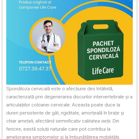
Spondiloza cervicală este o afecțiune des întâlnită,
caracterizată prin degenerarea discurilor intervertebrale și a
articulațiilor coloanei cervicale. Aceasta poate duce la
dureri persistente de gât, rigiditate, amorțeală în brațe și
chiar amețeli, afectând semnificativ calitatea vieții. Din
fericire, există soluții naturale care pot contribui la
ameliorarea simptomelor și la îmbunătățirea mobilității.