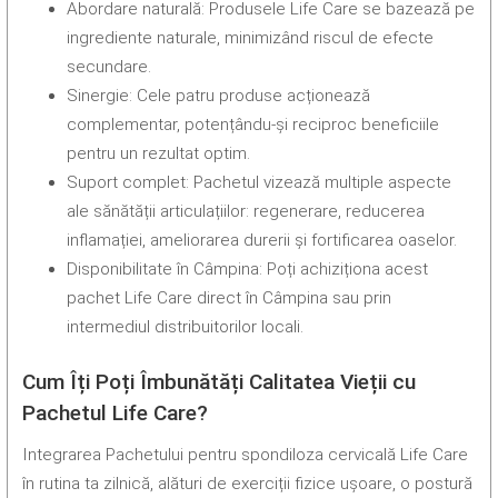
Abordare naturală: Produsele Life Care se bazează pe
ingrediente naturale, minimizând riscul de efecte
secundare.
Sinergie: Cele patru produse acționează
complementar, potențându-și reciproc beneficiile
pentru un rezultat optim.
Suport complet: Pachetul vizează multiple aspecte
ale sănătății articulațiilor: regenerare, reducerea
inflamației, ameliorarea durerii și fortificarea oaselor.
Disponibilitate în Câmpina: Poți achiziționa acest
pachet Life Care direct în Câmpina sau prin
intermediul distribuitorilor locali.
Cum Îți Poți Îmbunătăți Calitatea Vieții cu
Pachetul Life Care?
Integrarea Pachetului pentru spondiloza cervicală Life Care
în rutina ta zilnică, alături de exerciții fizice ușoare, o postură