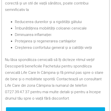
corectă și un stil de viață sănătos, poate contribui
semnificativ la:
Reducerea durerilor și a rigidității gâtului
Îmbunătățirea mobilității coloanei cervicale
Diminuarea inflamației
Protejarea și regenerarea cartilajelor
Creșterea confortului general și a calității vieții
Nu lăsa spondiloza cervicală să îți dicteze ritmul vieții!
Descoperă beneficiile Pachetului pentru spondiloza
cervicală Life Care în Câmpina și fă primul pas spre o stare
de bine și o mobilitate sporită. Contactează un consultant
Life Care din zona Câmpina la numarul de telefon
0727.39.47.37 pentru mai multe detalii și pentru a începe
drumul tău spre o viață fără disconfort.