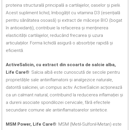
proteina structurală principală a cartilajelor, oaselor și pielii.
Acest supliment lichid, îmbogățit cu vitamina D3 (esențială
pentru sănătatea osoasă) și extract de măceșe BIO (bogat
în antioxidanți), contribuie la refacerea și menținerea
elasticității cartilajelor, reducând frecarea și uzura
articulațiilor. Forma lichidă asigură o absorbție rapidă și
eficientă.
ActiveSalicin, cu extract din scoarta de salcie alba,
Life Care®
: Salcia albă este cunoscută de secole pentru
proprietățile sale antiinflamatorii și analgezice naturale,
datorită salicinei, un compus activ. ActiveSalicin acționează
ca un calmant natural, contribuind la reducerea inflamației și
a durerii asociate spondilozei cervicale, fără efectele
secundare comune ale antiinflamatoarelor sintetice.
MSM Power, Life Care®
: MSM (Metil-Sulfonil-Metan) este