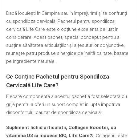
Dacă locuiești în Câmpina sau în împrejurimi și te confrunți
cu spondiloza cervicală, Pachetul pentru spondiloza
cervicală Life Care este o opțiune excelentă de luat în
considerare. Acest pachet, special conceput pentru a
susține sănătatea articulațiilor și a țesuturilor conjunctive,
reunește patru produse sinergice de înaltă calitate, bazate
pe ingrediente naturale.
Ce Conține Pachetul pentru Spondiloza
Cervicală Life Care?
Fiecare componentă a acestui pachet a fost selectată cu
grijă pentru a oferi un suport complet în lupta împotriva
disconfortului cauzat de spondiloza cervicală:
Supliment lichid articulatii, Collagen Booster, cu
vitamina D3 si macese BIO, Life Care®
: Colagenul este