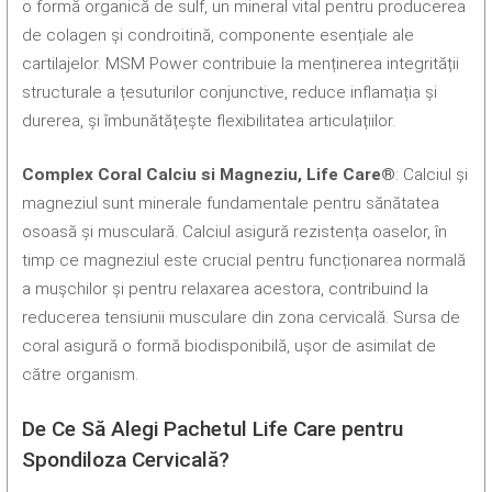
o formă organică de sulf, un mineral vital pentru producerea
de colagen și condroitină, componente esențiale ale
cartilajelor. MSM Power contribuie la menținerea integrității
structurale a țesuturilor conjunctive, reduce inflamația și
durerea, și îmbunătățește flexibilitatea articulațiilor.
Complex Coral Calciu si Magneziu, Life Care®
: Calciul și
magneziul sunt minerale fundamentale pentru sănătatea
osoasă și musculară. Calciul asigură rezistența oaselor, în
timp ce magneziul este crucial pentru funcționarea normală
a mușchilor și pentru relaxarea acestora, contribuind la
reducerea tensiunii musculare din zona cervicală. Sursa de
coral asigură o formă biodisponibilă, ușor de asimilat de
către organism.
De Ce Să Alegi Pachetul Life Care pentru
Spondiloza Cervicală?