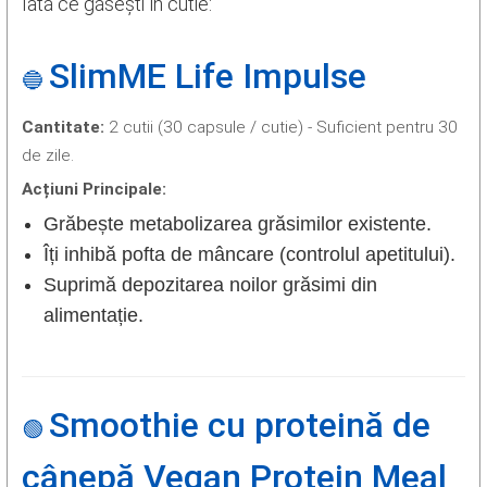
Iată ce găsești în cutie:
SlimME Life Impulse
🔵
Cantitate:
2 cutii (30 capsule / cutie) - Suficient pentru 30
de zile.
Acțiuni Principale:
Grăbește metabolizarea grăsimilor existente.
Îți inhibă pofta de mâncare (controlul apetitului).
Suprimă depozitarea noilor grăsimi din
alimentație.
Smoothie cu proteină de
🟢
cânepă Vegan Protein Meal