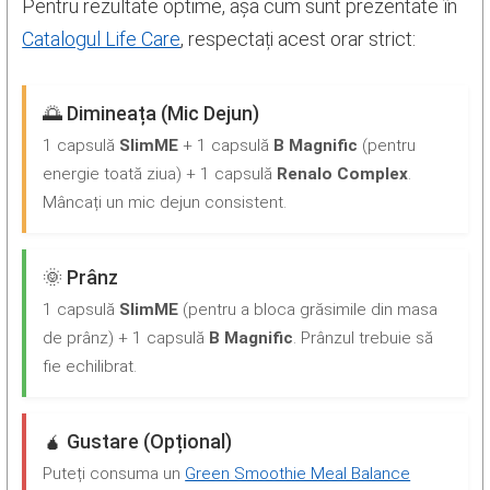
Pentru rezultate optime, așa cum sunt prezentate în
Catalogul Life Care
, respectați acest orar strict:
🌅 Dimineața (Mic Dejun)
1 capsulă
SlimME
+ 1 capsulă
B Magnific
(pentru
energie toată ziua) + 1 capsulă
Renalo Complex
.
Mâncați un mic dejun consistent.
🌞 Prânz
1 capsulă
SlimME
(pentru a bloca grăsimile din masa
de prânz) + 1 capsulă
B Magnific
. Prânzul trebuie să
fie echilibrat.
🧉 Gustare (Opțional)
Puteți consuma un
Green Smoothie Meal Balance