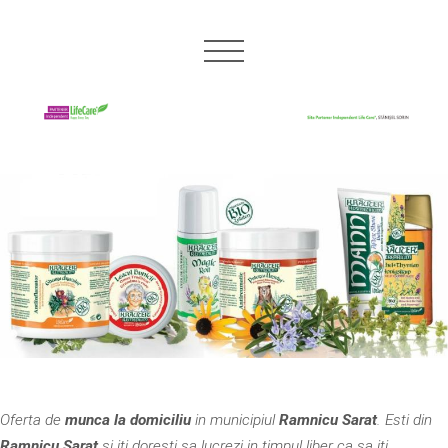
Oferta de
munca la domiciliu
in municipiul
Ramnicu Sarat
. Esti din
Ramnicu Sarat
si iti doresti sa lucrezi in timpul liber ca sa iti