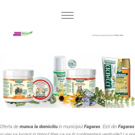
Oferta de
munca la domiciliu
in municipiul
Fagaras
. Esti din
Fagaras
si vrei sa lucrezi in timpul liber ca sa iti suplimentezi veniturile? La noi