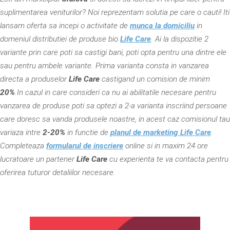
suplimentarea veniturilor? Noi reprezentam solutia pe care o cauti! Iti
lansam oferta sa incepi o activitate de
munca la domiciliu
in
domeniul distributiei de produse bio
Life Care
. Ai la dispozitie 2
variante prin care poti sa castigi bani, poti opta pentru una dintre ele
sau pentru ambele variante. Prima varianta consta in vanzarea
directa a produselor
Life Care
castigand un comision de minim
20%
.In cazul in care consideri ca nu ai abilitatile necesare pentru
vanzarea de produse poti sa optezi a 2-a varianta inscriind persoane
care doresc sa vanda produsele noastre, in acest caz comisionul tau
variaza intre
2-20%
in functie de
planul de marketing Life Care
.
Completeaza
formularul de inscriere
online si in maxim 24 ore
lucratoare un partener
Life Care
cu experienta te va contacta pentru
oferirea tuturor detaliilor necesare.