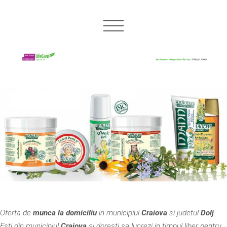
Oferta de
munca la domiciliu
in municipiul
Craiova
si judetul
Dolj
.
Esti din municipiul
Craiova
si doresti sa lucrezi in timpul liber pentru