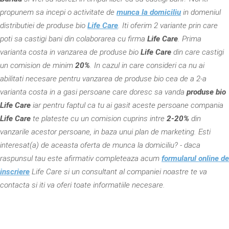
propunem sa incepi o activitate de
munca la domiciliu
in domeniul
distributiei de produse bio
Life Care
. Iti oferim 2 variante prin care
poti sa castigi bani din colaborarea cu firma
Life Care
. Prima
varianta costa in vanzarea de produse bio
Life Care
din care castigi
un comision de minim
20%
. In cazul in care consideri ca nu ai
abilitati necesare pentru vanzarea de produse bio cea de a 2-a
varianta costa in a gasi persoane care doresc sa vanda
produse bio
Life Care
iar pentru faptul ca tu ai gasit aceste persoane compania
Life Care
te plateste cu un comision cuprins intre
2-20%
din
vanzarile acestor persoane, in baza unui plan de marketing. Esti
interesat(a) de aceasta oferta de munca la domiciliu? - daca
raspunsul tau este afirmativ completeaza acum
formularul online de
inscriere
Life Care si un consultant al companiei noastre te va
contacta si iti va oferi toate informatiile necesare.