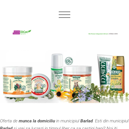
Oferta de
munca la domiciliu
in municipiul
Barlad
. Esti din municipiul
Barlad
si vrei sa lucrezi in timpul liber ca sa castigi bani? Noi iti