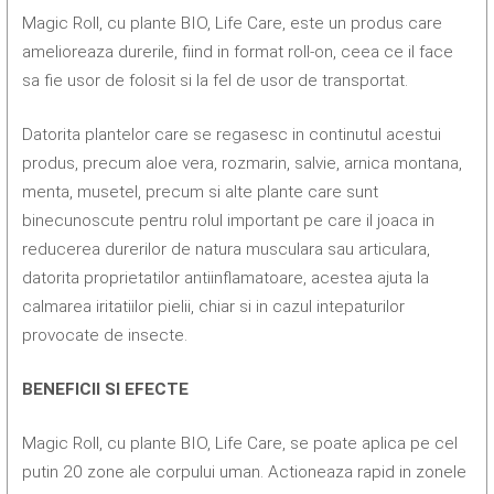
Magic Roll, cu plante BIO, Life Care, este un produs care
amelioreaza durerile, fiind in format roll-on, ceea ce il face
sa fie usor de folosit si la fel de usor de transportat.
Datorita plantelor care se regasesc in continutul acestui
produs, precum aloe vera, rozmarin, salvie, arnica montana,
menta, musetel, precum si alte plante care sunt
binecunoscute pentru rolul important pe care il joaca in
reducerea durerilor de natura musculara sau articulara,
datorita proprietatilor antiinflamatoare, acestea ajuta la
calmarea iritatiilor pielii, chiar si in cazul intepaturilor
provocate de insecte.
BENEFICII SI EFECTE
Magic Roll, cu plante BIO, Life Care, se poate aplica pe cel
putin 20 zone ale corpului uman. Actioneaza rapid in zonele