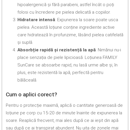
hipoalergenică și fără parabeni, astfel încât o poți
folosi cu încredere pe pielea delicată a copiilor.
Hidratare intensă
: Expunerea la soare poate usca
pielea. Această loțiune conține ingrediente active
care hidratează în profunzime, lăsând pielea catifelată
și suplă.
Absorbție rapidă și rezistență la apă
: Nimănui nu-i
place senzația de piele lipicioasă. Loțiunea FAMILY
SunCare se absoarbe rapid, nu lasă urme albe și, în
plus, este rezistentă la apă, perfectă pentru
bălăceală.
Cum o aplici corect?
Pentru o protecție maximă, aplică o cantitate generoasă de
loțiune pe corp cu 15-20 de minute înainte de expunerea la
soare. Reaplică frecvent, mai ales după ce ai ieșit din apă
sau după ce ai transpirat abundent. Nu uita de zonele mai