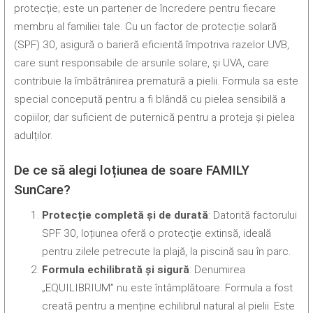
protecție; este un partener de încredere pentru fiecare
membru al familiei tale. Cu un factor de protecție solară
(SPF) 30, asigură o barieră eficientă împotriva razelor UVB,
care sunt responsabile de arsurile solare, și UVA, care
contribuie la îmbătrânirea prematură a pielii. Formula sa este
special concepută pentru a fi blândă cu pielea sensibilă a
copiilor, dar suficient de puternică pentru a proteja și pielea
adulților.
De ce să alegi loțiunea de soare FAMILY
SunCare?
Protecție completă și de durată
: Datorită factorului
SPF 30, loțiunea oferă o protecție extinsă, ideală
pentru zilele petrecute la plajă, la piscină sau în parc.
Formula echilibrată și sigură
: Denumirea
„EQUILIBRIUM” nu este întâmplătoare. Formula a fost
creată pentru a menține echilibrul natural al pielii. Este