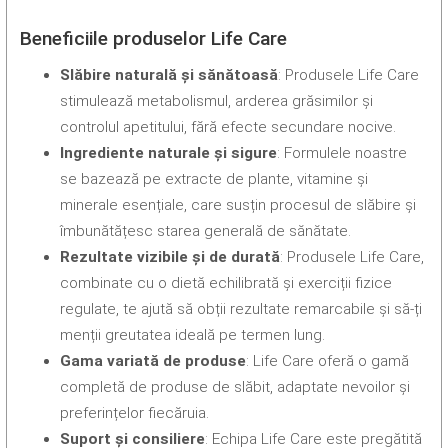
Beneficiile produselor Life Care
Slăbire naturală și sănătoasă
: Produsele Life Care
stimulează metabolismul, arderea grăsimilor și
controlul apetitului, fără efecte secundare nocive.
Ingrediente naturale și sigure
: Formulele noastre
se bazează pe extracte de plante, vitamine și
minerale esențiale, care susțin procesul de slăbire și
îmbunătățesc starea generală de sănătate.
Rezultate vizibile și de durată
: Produsele Life Care,
combinate cu o dietă echilibrată și exerciții fizice
regulate, te ajută să obții rezultate remarcabile și să-ți
menții greutatea ideală pe termen lung.
Gama variată de produse
: Life Care oferă o gamă
completă de produse de slăbit, adaptate nevoilor și
preferințelor fiecăruia.
Suport și consiliere
: Echipa Life Care este pregătită