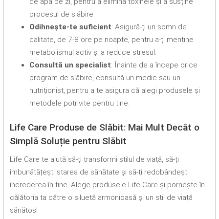
de apă pe zi, pentru a elimina toxinele și a susține
procesul de slăbire.
Odihnește-te suficient
: Asigură-ți un somn de
calitate, de 7-8 ore pe noapte, pentru a-ți menține
metabolismul activ și a reduce stresul.
Consultă un specialist
: Înainte de a începe orice
program de slăbire, consultă un medic sau un
nutriționist, pentru a te asigura că alegi produsele și
metodele potrivite pentru tine.
Life Care Produse de Slăbit: Mai Mult Decât o
Simplă Soluție pentru Slăbit
Life Care te ajută să-ți transformi stilul de viață, să-ți
îmbunătățești starea de sănătate și să-ți redobândești
încrederea în tine. Alege produsele Life Care și pornește în
călătoria ta către o siluetă armonioasă și un stil de viață
sănătos!