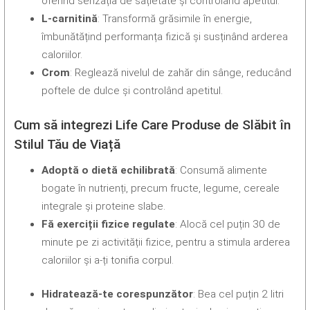
oferind senzația de sațietate și controlând apetitul.
L-carnitină
: Transformă grăsimile în energie,
îmbunătățind performanța fizică și susținând arderea
caloriilor.
Crom
: Reglează nivelul de zahăr din sânge, reducând
poftele de dulce și controlând apetitul.
Cum să integrezi Life Care Produse de Slăbit în
Stilul Tău de Viață
Adoptă o dietă echilibrată
: Consumă alimente
bogate în nutrienți, precum fructe, legume, cereale
integrale și proteine slabe.
Fă exerciții fizice regulate
: Alocă cel puțin 30 de
minute pe zi activității fizice, pentru a stimula arderea
caloriilor și a-ți tonifia corpul.
Hidratează-te corespunzător
: Bea cel puțin 2 litri