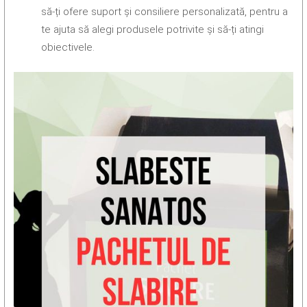
să-ți ofere suport și consiliere personalizată, pentru a
te ajuta să alegi produsele potrivite și să-ți atingi
obiectivele.