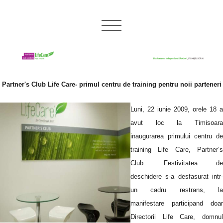
Partner's Club Life Care- primul centru de training pentru noii parteneri
Luni, 22 iunie 2009, orele 18 a
avut loc la Timisoara
inaugurarea primului centru de
training Life Care, Partner’s
Club. Festivitatea de
deschidere s-a desfasurat intr-
un cadru restrans, la
manifestare participand doar
Directorii Life Care, domnul