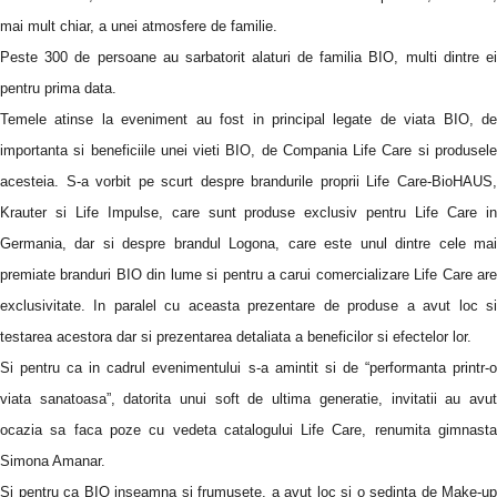
mai mult chiar, a unei atmosfere de familie.
Peste 300 de persoane au sarbatorit alaturi de familia BIO, multi dintre ei
pentru prima data.
Temele atinse la eveniment au fost in principal legate de viata BIO, de
importanta si beneficiile unei vieti BIO, de Compania Life Care si produsele
acesteia. S-a vorbit pe scurt despre brandurile proprii Life Care-BioHAUS,
Krauter si Life Impulse, care sunt produse exclusiv pentru Life Care in
Germania, dar si despre brandul Logona, care este unul dintre cele mai
premiate branduri BIO din lume si pentru a carui comercializare Life Care are
exclusivitate. In paralel cu aceasta prezentare de produse a avut loc si
testarea acestora dar si prezentarea detaliata a beneficilor si efectelor lor.
Si pentru ca in cadrul evenimentului s-a amintit si de “performanta printr-o
viata sanatoasa”, datorita unui soft de ultima generatie, invitatii au avut
ocazia sa faca poze cu vedeta catalogului Life Care, renumita gimnasta
Simona Amanar.
Si pentru ca BIO inseamna si frumusete, a avut loc si o sedinta de Make-up