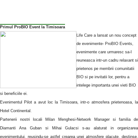
Primul ProBIO Event la Timisoara
Life Care a lansat un nou concept
de evenimente- ProBIO Events,
evenimente care urmaresc sa-I
reuneasca intr-un cadru relaxant si
prietenos pe membrii comunitatii
BIO si pe invitatii lor, pentru a
intelege importanta unei vieti BIO
si beneficiile ei.
Evenimentul Pilot a avut loc la
Timisoara
, intr-o atmosfera prietenoasa, l
Hotel Continental.
Partenerii nostri locali Milan Menghesi-Network Manager si familia de
Diamanti Ana Guban si Mihai Gulacsi s-au alaturat in organizarea
evenimentului, reusindu-se astfel crearea unei atmosfere placute, destinse,