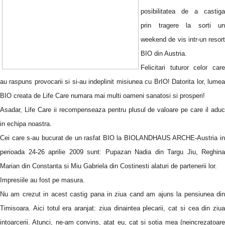
posibilitatea de a castiga
prin tragere la sorti un
weekend de vis intr-un resort
BIO din Austria.
Felicitari tuturor celor care
au raspuns provocarii si si-au indeplinit misiunea cu BrIO! Datorita lor, lumea
BIO creata de Life Care numara mai multi oameni sanatosi si prosperi!
Asadar, Life Care ii recompenseaza pentru plusul de valoare pe care il aduc
in echipa noastra.
Cei care s-au bucurat de un rasfat BIO la BIOLANDHAUS ARCHE-Austria in
perioada 24-26 aprilie 2009 sunt: Pupazan Nadia din Targu Jiu, Reghina
Marian din
Constanta
si Miu Gabriela din Costinesti alaturi de partenerii lor.
Impresiile au fost pe masura.
Nu am crezut in acest castig pana in ziua cand am ajuns la pensiunea din
Timisoara
. Aici totul era aranjat: ziua dinaintea plecarii, cat si cea din ziua
intoarcerii. Atunci, ne-am convins, atat eu, cat si sotia mea (neincrezatoare