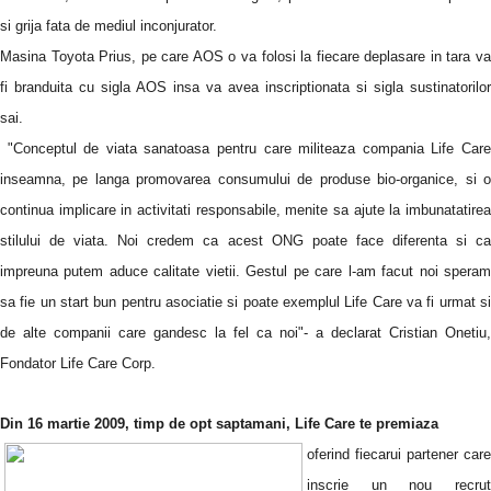
si grija fata de mediul inconjurator.
Masina Toyota Prius, pe care AOS o va folosi la fiecare deplasare in
tara
v
fi branduita cu sigla AOS insa va avea inscriptionata si sigla sustinatorilor
sai.
"Conceptul de viata sanatoasa pentru care militeaza compania Life Care
inseamna, pe langa promovarea consumului de produse bio-organice, si o
continua implicare in activitati responsabile, menite sa ajute la imbunatatirea
stilului de viata. Noi credem ca acest ONG poate face diferenta si ca
impreuna putem aduce calitate vietii. Gestul pe care l-am facut noi speram
sa fie un start bun pentru asociatie si poate exemplul Life Care va fi urmat si
de alte companii care gandesc la fel ca noi"- a declarat Cristian Onetiu,
Fondator Life Care Corp.
Din 16 martie 2009, timp de opt saptamani, Life Care te premiaza
oferind fiecarui partener care
inscrie un nou recrut