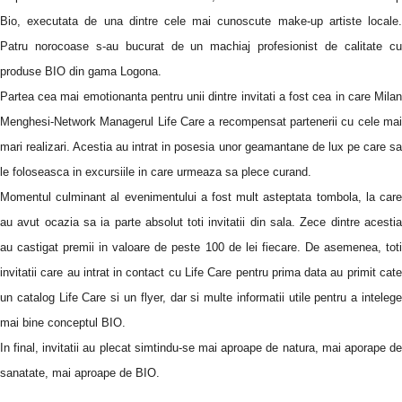
Bio, executata de una dintre cele mai cunoscute make-up artiste locale.
Patru norocoase s-au bucurat de un machiaj profesionist de calitate cu
produse BIO din gama Logona.
Partea cea mai emotionanta pentru unii dintre invitati a fost cea in care Milan
Menghesi-Network Managerul Life Care a recompensat partenerii cu cele mai
mari realizari. Acestia au intrat in posesia unor geamantane de lux pe care sa
le foloseasca in excursiile in care urmeaza sa plece curand.
Momentul culminant al evenimentului a fost mult asteptata tombola, la care
au avut ocazia sa ia parte absolut toti invitatii din sala. Zece dintre acestia
au castigat premii in valoare de peste 100 de lei fiecare. De asemenea, toti
invitatii care au intrat in contact cu Life Care pentru prima data au primit cate
un catalog Life Care si un flyer, dar si multe informatii utile pentru a intelege
mai bine conceptul BIO.
In final, invitatii au plecat simtindu-se mai aproape de natura, mai aporape de
sanatate, mai aproape de BIO.