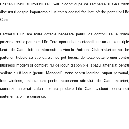
Cristian Onetiu si invitatii sai. S-au ciocnit cupe de sampanie si s-au rostit
discursuri despre importanta si utilitatea acestei facilitati oferite parterilor Life
Care.
Partner’s Club are toate dotarile necesare pentru ca doritorii sa le poata
prezenta noilor parteneri Life Care oportunitatea afacerii intr-un ambient tipic
lumii Life Care. Toti cei interesati sa vina la Partner’s Club alaturi de noii lor
parteneri trebuie sa stie ca aici se pot bucura de toate dotarile unui centru
business modern si complet: 40 de locuri disponibile, spatiu amenajat pentru
sedinte cu 8 locuri (pentru Manageri), zona pentru learning, suport personal,
free wireless, calculatoare pentru accesarea site-ului Life Care, inscrieri,
comenzi, automat cafea, testare produse Life Care, cadouri pentru noii
parteneri la prima comanda.