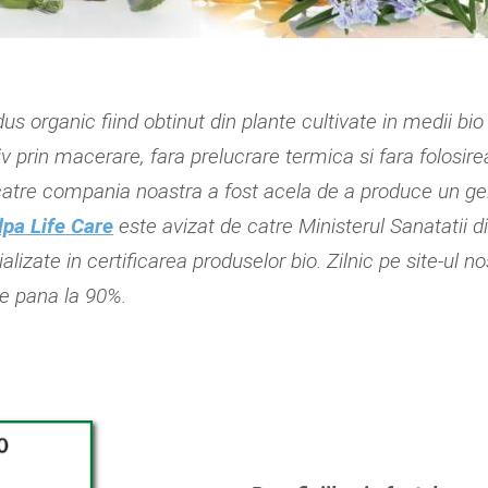
s organic fiind obtinut din plante cultivate in medii bio
iv prin macerare, fara prelucrare termica si fara folosir
catre compania noastra a fost acela de a produce un gel
lpa Life Care
este avizat de catre Ministerul Sanatatii d
alizate in certificarea produselor bio. Zilnic pe site-ul 
de pana la 90%.