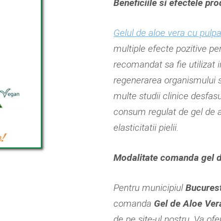
Beneficiile si efectele pr
Gelul de aloe vera cu pulpa
multiple efecte pozitive p
recomandat sa fie utilizat i
regenerarea organismului si
multe studii clinice desfas
consum regulat de gel de al
elasticitatii pielii.
Modalitate comanda gel de
Pentru municipiul
Bucurest
comanda
Gel de
Aloe Ver
de pe site-ul nostru. Va of