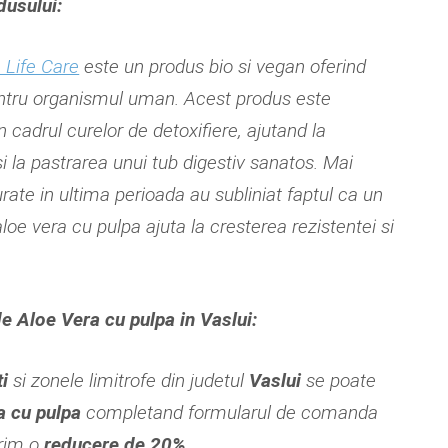
odusului:
 Life Care
este un produs bio si vegan oferind
entru organismul uman. Acest produs este
n cadrul curelor de detoxifiere, ajutand la
 la pastrarea unui tub digestiv sanatos. Mai
urate in ultima perioada au subliniat faptul ca un
oe vera cu pulpa ajuta la cresterea rezistentei si
 Aloe Vera cu pulpa in Vaslui:
i
si zonele limitrofe din judetul
Vaslui
se poate
a cu pulpa
completand formularul de comanda
erim o
reducere de 20%
.