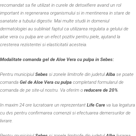
recomandat sa fie utilizat in curele de detoxifiere avand un rol
important in regenerarea organismului si in mentinerea in stare de
sanatate a tubului digestiv. Mai multe studii in domeniul
dermatologiei au subliniat faptul ca utilizarea regulata a gelului de
aloe vera cu pulpa are un efect pozitiv pentru piele, ajutand la
cresterea rezistentei si elasticitatii acesteia.
Modalitate comanda gel de Aloe Vera cu pulpa in Sebes:
Pentru municipiul
Sebes
si zonele limitrofe din judetul
Alba
se poate
comanda
Gel de
Aloe Vera cu pulpa
completand formularul de
comanda de pe site-ul nostru. Va oferim o
reducere de 20%
.
In maxim 24 ore lucratoare un reprezentant
Life Care
va lua legatura
cu dvs pentru confirmarea comenzii si efectuarea demersurilor de
livrare.
Pentru municipiul
Sebes
si zonele limitrofe din judetul
Alba
livrarea