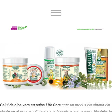
Gelul de aloe vera cu pulpa Life Care
este un produs bio obtinut din
plante de aloe vera cultivate in medii controloate biologic. Plantele de