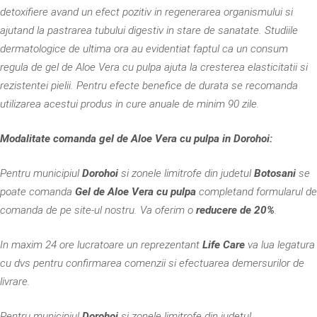
detoxifiere avand un efect pozitiv in regenerarea organismului si
ajutand la pastrarea tubului digestiv in stare de sanatate. Studiile
dermatologice de ultima ora au evidentiat faptul ca un consum
regula de gel de Aloe Vera cu pulpa ajuta la cresterea elasticitatii si
rezistentei pielii. Pentru efecte benefice de durata se recomanda
utilizarea acestui produs in cure anuale de minim 90 zile.
Modalitate comanda gel de Aloe Vera cu pulpa in Dorohoi:
Pentru municipiul
Dorohoi
si zonele limitrofe din judetul
Botosani
se
poate comanda
Gel de
Aloe Vera cu pulpa
completand formularul de
comanda de pe site-ul nostru. Va oferim o
reducere de 20%
.
In maxim 24 ore lucratoare un reprezentant
Life Care
va lua legatura
cu dvs pentru confirmarea comenzii si efectuarea demersurilor de
livrare.
Pentru municipiul
Dorohoi
si zonele limitrofe din judetul