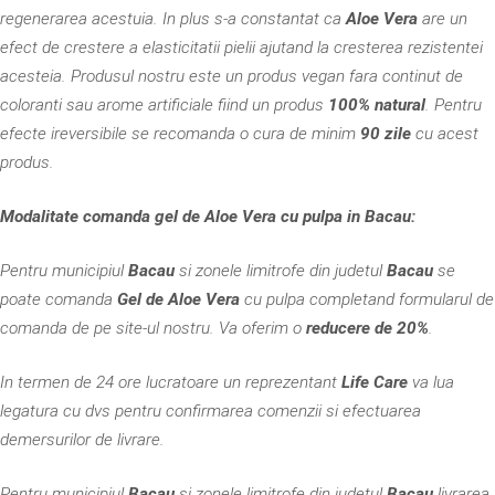
regenerarea acestuia. In plus s-a constantat ca
Aloe Vera
are un
efect de crestere a elasticitatii pielii ajutand la cresterea rezistentei
acesteia. Produsul nostru este un produs vegan fara continut de
coloranti sau arome artificiale fiind un produs
100% natural
. Pentru
efecte ireversibile se recomanda o cura de minim
90 zile
cu acest
produs.
Modalitate comanda gel de Aloe Vera cu pulpa in Bacau:
Pentru municipiul
Bacau
si zonele limitrofe din judetul
Bacau
se
poate comanda
Gel de
Aloe Vera
cu pulpa completand formularul de
comanda de pe site-ul nostru. Va oferim o
reducere de 20%
.
In termen de 24 ore lucratoare un reprezentant
Life Care
va lua
legatura cu dvs pentru confirmarea comenzii si efectuarea
demersurilor de livrare.
Pentru municipiul
Bacau
si zonele limitrofe din judetul
Bacau
livrarea