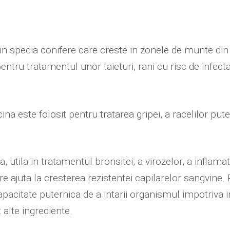
 din specia conifere care creste in zonele de munte d
pentru tratamentul unor taieturi, rani cu risc de infectar
cina este folosit pentru tratarea gripei, a racelilor pute
 utila in tratamentul bronsitei, a virozelor, a inflamat
re ajuta la cresterea rezistentei capilarelor sangvine.
apacitate puternica de a intarii organismul impotriva in
alte ingrediente.