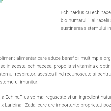
EchinaPlus cu echinacee
bio numarul 1 al racelii s
sustinerea sistemului i
liment alimentar care aduce beneficii multimple orga
 in acesta, echinaceea, propolis si vitamina c obtin
stemul respirator, acestea fiind recunoscute si pentru 
istemului imunitar.
e a EchinaPlus se mai regaseste si un ingredient natu
 Laricina - Zada, care are importante proprietati pozi