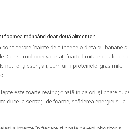
esti foamea mâncând doar două alimente?
n considerare înainte de a începe o dietă cu banane și
ale. Consumul unei varietăți foarte limitate de aliment
e nutrienți esențiali, cum ar fi proteinele, grăsimile
e.
lapte este foarte restricționată în calorii și poate duc
ate duce la senzații de foame, scăderea energiei și la
și alimente în fiecare zi poate deveni obositor și