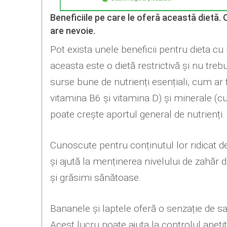
Beneficiile pe care le oferă această dietă. O
are nevoie.
Pot exista unele beneficii pentru dieta cu
aceasta este o dietă restrictivă și nu tre
surse bune de nutrienți esențiali, cum ar f
vitamina B6 și vitamina D) și minerale (c
poate crește aportul general de nutrienți.
Cunoscute pentru conținutul lor ridicat de
și ajută la menținerea nivelului de zahăr d
și grăsimi sănătoase.
Bananele și laptele oferă o senzație de saț
Acest lucru poate ajuta la controlul apetit