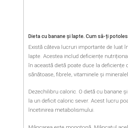
Dieta cu banane și lapte. Cum să-ți potol
Există câteva lucruri importante de luat î
lapte. Acestea includ deficiențe nutrițion
în această dietă poate duce la deficiențe d
sănătoase, fibrele, vitaminele și mineralel
Dezechilibru caloric. O dietă cu banane și 
la un deficit caloric sever. Acest lucru po
încetinirea metabolismului.
Mâncarea este monotonă. Mâncatul aceleia