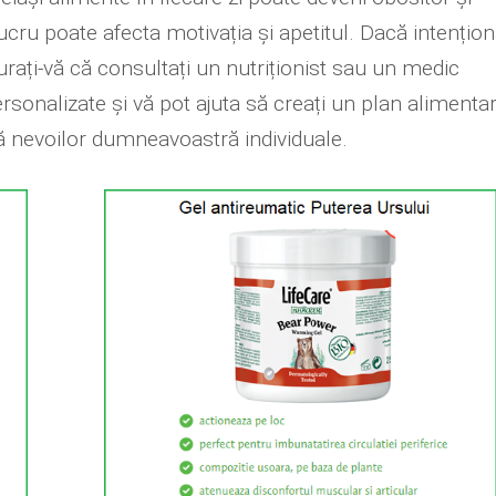
ucru poate afecta motivația și apetitul. Dacă intențion
urați-vă că consultați un nutriționist sau un medic
ersonalizate și vă pot ajuta să creați un plan alimenta
că nevoilor dumneavoastră individuale.