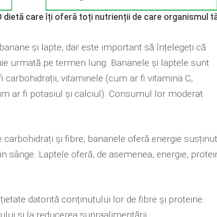
 dietă care îți oferă toți nutrienții de care organismul t
 banane și lapte, dar este important să înțelegeți că
buie urmată pe termen lung. Bananele și laptele sunt
i carbohidrații, vitaminele (cum ar fi vitamina C,
um ar fi potasiul și calciul). Consumul lor moderat
 carbohidrați și fibre, bananele oferă energie susținu
in sânge. Laptele oferă, de asemenea, energie, proteine
ietate datorită conținutului lor de fibre și proteine.
ului și la reducerea supraalimentării.