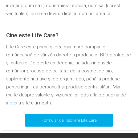
învățând cum să îți construiești echipa, cum să îți crești
veniturile și cum să devii un lider în comunitatea ta.
Cine este Life Care?
Life Care este prima și cea mai mare companie
românească de vânzări directe a produselor BIO, ecologice
și naturale. De peste un deceniu, au adus în casele
românilor produse de calitate, de la cosmetice bio,
suplimente nutritive și detergenți eco, până la produse
pentru îngrijirea personală și produse pentru slăbit. Mai
multe despre valorile și viziunea lor, poți afla pe pagina de
index
a site-ului nostru.
Formular de inscriere Life Care