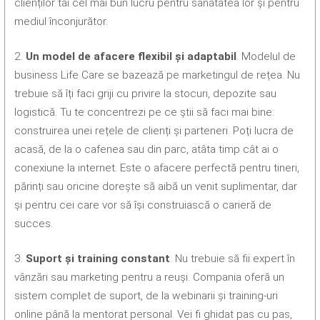
clienților tăi cel mai bun lucru pentru sănătatea lor și pentru
mediul înconjurător.
2.
Un model de afacere flexibil și adaptabil
. Modelul de
business Life Care se bazează pe marketingul de rețea. Nu
trebuie să îți faci griji cu privire la stocuri, depozite sau
logistică. Tu te concentrezi pe ce știi să faci mai bine:
construirea unei rețele de clienți și parteneri. Poți lucra de
acasă, de la o cafenea sau din parc, atâta timp cât ai o
conexiune la internet. Este o afacere perfectă pentru tineri,
părinți sau oricine dorește să aibă un venit suplimentar, dar
și pentru cei care vor să își construiască o carieră de
succes.
3.
Suport și training constant
. Nu trebuie să fii expert în
vânzări sau marketing pentru a reuși. Compania oferă un
sistem complet de suport, de la webinarii și training-uri
online până la mentorat personal. Vei fi ghidat pas cu pas,