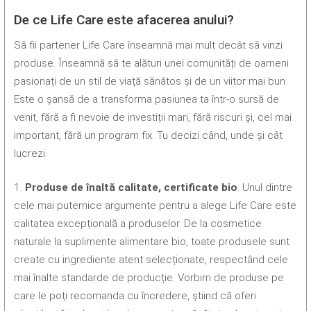
De ce Life Care este afacerea anului?
Să fii partener Life Care înseamnă mai mult decât să vinzi
produse. Înseamnă să te alături unei comunități de oameni
pasionați de un stil de viață sănătos și de un viitor mai bun.
Este o șansă de a transforma pasiunea ta într-o sursă de
venit, fără a fi nevoie de investiții mari, fără riscuri și, cel mai
important, fără un program fix. Tu decizi când, unde și cât
lucrezi.
1.
Produse de înaltă calitate, certificate bio
. Unul dintre
cele mai puternice argumente pentru a alege Life Care este
calitatea excepțională a produselor. De la cosmetice
naturale la suplimente alimentare bio, toate produsele sunt
create cu ingrediente atent selecționate, respectând cele
mai înalte standarde de producție. Vorbim de produse pe
care le poți recomanda cu încredere, știind că oferi