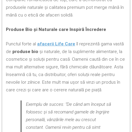
produsele naturale și calitatea premium pot merge mână în
mână cu o etică de afaceri solidă.
Produse Bio și Naturale care Inspiră Încredere
Punctul forte al
afacerii Life Care
îl reprezintă gama vastă
de
produse bio
și naturale, de la suplimente alimentare, la
cosmetice și soluții pentru casă. Oamenii caută din ce în ce
mai mult alternative sigure, fără chimicale dăunătoare. Asta
înseamnă că tu, ca distribuitor, oferi soluții reale pentru
nevoile lor zilnice. Este mult mai ușor să vinzi un produs în
care crezi și care are o cerere naturală pe piață.
Exemplu de succes: "De când am început să
folosesc și să recomand gamele de îngrijire
personală, vânzările mele au crescut
constant. Oamenii revin pentru că simt