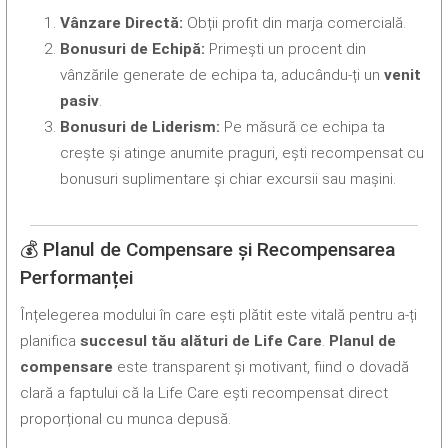
Vânzare Directă:
Obții profit din marja comercială.
Bonusuri de Echipă:
Primești un procent din
vânzările generate de echipa ta, aducându-ți un
venit
pasiv
.
Bonusuri de Liderism:
Pe măsură ce echipa ta
crește și atinge anumite praguri, ești recompensat cu
bonusuri suplimentare și chiar excursii sau mașini.
💰 Planul de Compensare și Recompensarea
Performanței
Înțelegerea modului în care ești plătit este vitală pentru a-ți
planifica
succesul tău alături de Life Care
.
Planul de
compensare
este transparent și motivant, fiind o dovadă
clară a faptului că la Life Care ești recompensat direct
proporțional cu munca depusă.