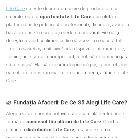
Life Care
nu este doar o companie de produse bio și
naturale; este o
oportunitate Life Care
completă, o
platformă unde poți crește profesional și financiar, având la
bază produse în care poți crede cu adevărat. Fie că îți
dorești un venit suplimentar, fie că visezi la o carieră full-
time în
marketing multi-nivel
, ai la dispoziție instrumentele,
training-urile și, cel mai important, o echipă de oameni gata
să te susțină. Hai să explorăm împreună pașii concreți prin
care îți poți construi chiar tu propriul imperiu, alături de Life
Care.
🌿 Fundația Afacerii: De Ce Să Alegi Life Care?
Alegerea partenerului potrivit este esențială pentru orice
formă de
succesul tău alături de Life Care
. Când te
alături ca
distribuitor Life Care
, te asociezi cu o
companie românească de top, care a demonstrat că