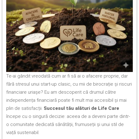
Te-ai gândit vreodată cum ar fi să ai o afacere proprie, dar
fără stresul unui start-up clasic, cu mii de birocrație și riscuri
financiare uriașe? Eu am descoperit că drumul către
independența financiară poate fi mult mai accesibil și mai
plin de satisfacții.
Succesul tău alături de Life Care
începe cu o singură decizie: aceea de a deveni parte dintr-
o comunitate dedicată sănătății, frumuseții și unui stil de
viață sustenabil.