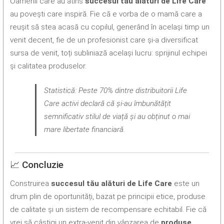
Oamenii care au atins
succesul tău alături de Life Care
au povești care inspiră. Fie că e vorba de o mamă care a
reușit să stea acasă cu copilul, generând în același timp un
venit decent, fie de un profesionist care și-a diversificat
sursa de venit, toți subliniază același lucru: sprijinul echipei
și calitatea produselor.
Statistică: Peste 70% dintre distribuitorii Life
Care activi declară că și-au îmbunătățit
semnificativ stilul de viață și au obținut o mai
mare libertate financiară.
📈 Concluzie
Construirea
succesul tău alături de Life Care
este un
drum plin de oportunități, bazat pe principii etice, produse
de calitate și un sistem de recompensare echitabil. Fie că
vrei să câștigi un extra-venit din vânzarea de
produse