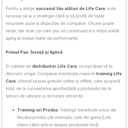
Pentru a atinge
succesul tău alături de Life Care
, este
necesar să ai o strategie clară și să profiți de toate
resursele puse la dispoziție de companie. Oricine poate
vinde, dar doar cei care știu să construiască o rețea solidă
ajung la niveluri înalte de performanță.
Primul Pas: Învață și Aplică
În calitate de
distribuitor Life Care
, nu ești lăsat să te
descurci singur. Compania investește masiv în
training Life
Care
, oferind sesiuni gratuite online și offline, care acoperă
totul, de la cunoașterea aprofundată a
produselor bio
la
tehnici de vânzare și recrutare eficiente.
Training-uri Produs:
Înțelege beneficiile unice ale
fiecărui produs (de exemplu, cele din gama [Link
intern către articol despre produsele bio]).