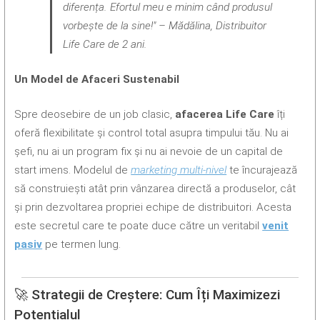
diferența. Efortul meu e minim când produsul
vorbește de la sine!" – Mădălina, Distribuitor
Life Care de 2 ani.
Un Model de Afaceri Sustenabil
Spre deosebire de un job clasic,
afacerea Life Care
îți
oferă flexibilitate și control total asupra timpului tău. Nu ai
șefi, nu ai un program fix și nu ai nevoie de un capital de
start imens. Modelul de
marketing multi-nivel
te încurajează
să construiești atât prin vânzarea directă a produselor, cât
și prin dezvoltarea propriei echipe de distribuitori. Acesta
este secretul care te poate duce către un veritabil
venit
pasiv
pe termen lung.
🚀 Strategii de Creștere: Cum Îți Maximizezi
Potențialul