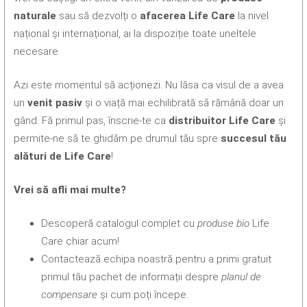
naturale
sau să dezvolți o
afacerea Life Care
la nivel
național și internațional, ai la dispoziție toate uneltele
necesare.
Azi este momentul să acționezi. Nu lăsa ca visul de a avea
un
venit pasiv
și o viață mai echilibrată să rămână doar un
gând. Fă primul pas, înscrie-te ca
distribuitor Life Care
și
permite-ne să te ghidăm pe drumul tău spre
succesul tău
alături de Life Care
!
Vrei să afli mai multe?
Descoperă catalogul complet cu
produse bio
Life
Care chiar acum!
Contactează echipa noastră pentru a primi gratuit
primul tău pachet de informații despre
planul de
compensare
și cum poți începe.