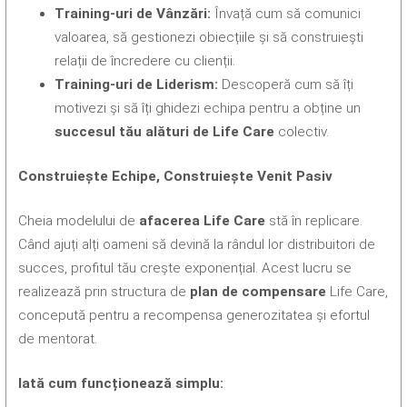
Training-uri de Vânzări:
Învață cum să comunici
valoarea, să gestionezi obiecțiile și să construiești
relații de încredere cu clienții.
Training-uri de Liderism:
Descoperă cum să îți
motivezi și să îți ghidezi echipa pentru a obține un
succesul tău alături de Life Care
colectiv.
Construiește Echipe, Construiește Venit Pasiv
Cheia modelului de
afacerea Life Care
stă în replicare.
Când ajuți alți oameni să devină la rândul lor distribuitori de
succes, profitul tău crește exponențial. Acest lucru se
realizează prin structura de
plan de compensare
Life Care,
concepută pentru a recompensa generozitatea și efortul
de mentorat.
Iată cum funcționează simplu: