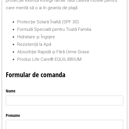
protecție extinsă întregii familii. Iată câteva motive pentru
care merită să o ai în geanta de plajă:
Protecție Solară Înaltă (SPF 30)
Formulă Specială pentru Toată Familia
Hidratare și Îngrijire
Rezistență la Apă
Absorbție Rapidă și Fără Urme Grase
Produs Life Care® EQUILIBRIUM