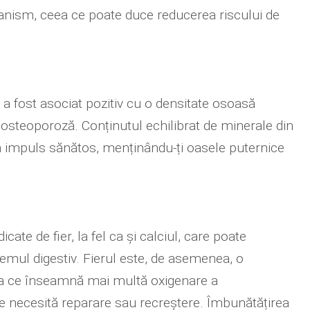
rganism, ceea ce poate duce reducerea riscului de
 a fost asociat pozitiv cu o densitate osoasă
 osteoporoză. Conținutul echilibrat de minerale din
un impuls sănătos, menținându-ți oasele puternice
icate de fier, la fel ca și calciul, care poate
temul digestiv. Fierul este, de asemenea, o
ea ce înseamnă mai multă oxigenare a
are necesită reparare sau recreștere. Îmbunătățirea