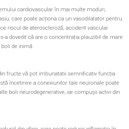
temului cardiovascular în mai multe moduri,
asiu, care poate acționa ca un vasodilatator pentru
uce riscul de ateroscleroză, accident vascular
, s-a dovedit că are o concentrația plauzibil de mare
 boli de inimă.
 din fructe vă pot imbunatatii semnificativ funcția
astă încetinire a conexiunilor tale neuronale poate
lte boli neurodegenerative, iar compușii activi din
natural din afine, care poate reduce inflamația în