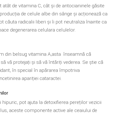
 atât de vitamina C, cât și de antocianinele găsite
 producția de celule albe din sânge și acționează ca
 căuta radicalii liberi și îi pot neutraliza înainte ca
ace degenerarea celulara celulelor.
asim din belsug vitamina A,asta înseamnă că
ă vă protejați și să vă întăriți vederea. Se știe că
dant, în special în apărarea împotriva
cetinirea apariției cataractei.
hilor
i hipuric, pot ajuta la detoxifierea pereților vezicii
n plus, aceste componente active ale ceaiului de