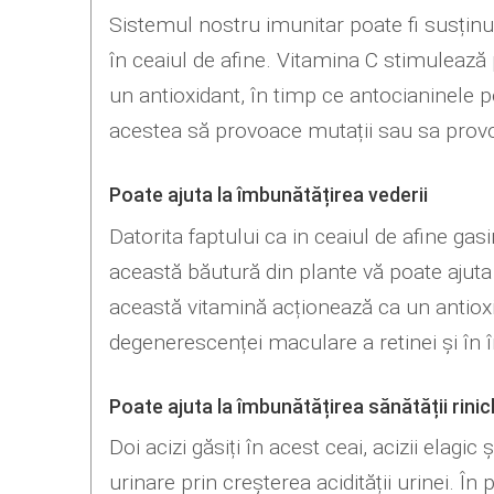
Sistemul nostru imunitar poate fi susținut
în ceaiul de afine. Vitamina C stimulează
un antioxidant, în timp ce antocianinele pot
acestea să provoace mutații sau sa provo
Poate ajuta la îmbunătățirea vederii
Datorita faptului ca in ceaiul de afine g
această băutură din plante vă poate ajuta s
această vitamină acționează ca un antioxi
degenerescenței maculare a retinei și în în
Poate ajuta la îmbunătățirea sănătății rinic
Doi acizi găsiți în acest ceai, acizii elagic ș
urinare prin creșterea acidității urinei. Î