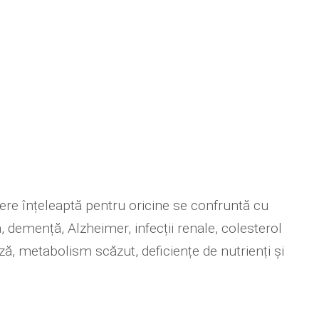
ere înțeleaptă pentru oricine se confruntă cu
 demență, Alzheimer, infecții renale, colesterol
oză, metabolism scăzut, deficiențe de nutrienți și