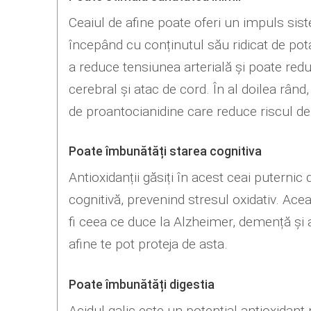
Ceaiul de afine poate oferi un impuls sis
începând cu conținutul său ridicat de pot
a reduce tensiunea arterială și poate red
cerebral și atac de cord. În al doilea rând
de proantocianidine care reduce riscul de
Poate îmbunătăți starea cognitiva
Antioxidanții găsiți în acest ceai puternic
cognitivă, prevenind stresul oxidativ. Ace
fi ceea ce duce la Alzheimer, demență și a
afine te pot proteja de asta.
Poate îmbunătăți digestia
Acidul galic este un potențial antioxidant 