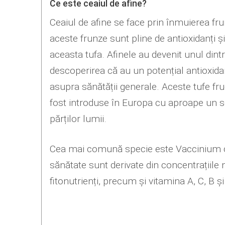
Ce este ceaiul de afine?
Ceaiul de afine se face prin înmuierea fru
aceste frunze sunt pline de antioxidanți și
aceasta tufa. Afinele au devenit unul dint
descoperirea că au un potențial antioxida
asupra sănătății generale. Aceste tufe fru
fost introduse în Europa cu aproape un se
părților lumii.
Cea mai comună specie este Vaccinium cy
sănătate sunt derivate din concentrațiile m
fitonutrienți, precum și vitamina A, C, B și