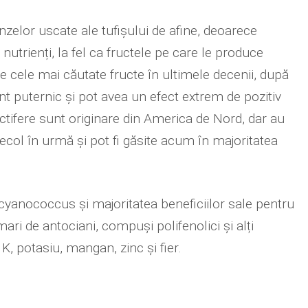
nzelor uscate ale tufișului de afine, deoarece
 nutrienți, la fel ca fructele pe care le produce
re cele mai căutate fructe în ultimele decenii, după
nt puternic și pot avea un efect extrem de pozitiv
ctifere sunt originare din America de Nord, dar au
col în urmă și pot fi găsite acum în majoritatea
anococcus și majoritatea beneficiilor sale pentru
ari de antociani, compuși polifenolici și alți
 K, potasiu, mangan, zinc și fier.