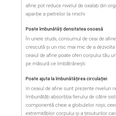
afine pot reduce nivelul de oxalați din o
apariție a pietrelor la rinichi.
Poate îmbunătăți densitatea osoasă
În unele studii, consumul de ceai de afine
crescută și un risc mai mic de a dezvolta
ceaiul de afine poate oferi corpului tău 
pe măsură ce îmbătrânești.
Poate ajuta la îmbunătățirea circulației
In ceaiul de afine sunt prezente niveluri rid
îmbunătăți absorbția fierului de către sis
componentă cheie a globulelor roșii, ce
extremităților corpului și a țesuturilor c