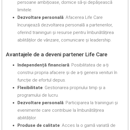
persoane ambițioase, dornice să-și depășească
limitele.
Dezvoltare personală
: Afacerea Life Care
încurajează dezvoltarea personală a partenerilor,
oferind traininguri și resurse pentru îmbunătățirea
abilităților de vânzare, comunicare și leadership.
Avantajele de a deveni partener Life Care
Independență financiară
: Posibilitatea de a-ți
construi propria afacere și de a-ți genera venituri în
funcție de efortul depus.
Flexibilitate
: Gestionarea propriului timp și a
programului de lucru.
Dezvoltare personală
: Participarea la traininguri și
evenimente care contribuie la îmbunătățirea
abilităților.
Produse de calitate
: Acces la o gamă variată de