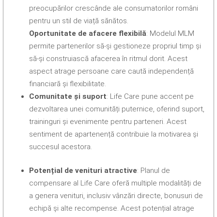
preocupărilor crescânde ale consumatorilor români
pentru un stil de viață sănătos.
Oportunitate de afacere flexibilă
: Modelul MLM
permite partenerilor să-și gestioneze propriul timp și
să-și construiască afacerea în ritmul dorit. Acest
aspect atrage persoane care caută independență
financiară și flexibilitate.
Comunitate și suport
: Life Care pune accent pe
dezvoltarea unei comunități puternice, oferind suport,
traininguri și evenimente pentru parteneri. Acest
sentiment de apartenență contribuie la motivarea și
succesul acestora.
Potențial de venituri atractive
: Planul de
compensare al Life Care oferă multiple modalități de
a genera venituri, inclusiv vânzări directe, bonusuri de
echipă și alte recompense. Acest potențial atrage