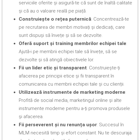
serviciile oferite și asigură-te că sunt de înaltă calitate
și că au o valoare reală pe piață.
Construiește o rețea puternică
: Concentrează-te
pe recrutarea de membri motivați și dedicați, care
sunt dispuși să învețe și să se dezvolte.
Oferă suport și training membrilor echipei tale
:
Ajută-i pe membrii echipei tale să învețe, să se
dezvolte și să atingă obiectivele lor.
Fii un lider etic și transparent
: Construiește-ți
afacerea pe principii etice și fii transparent în
comunicarea cu membrii echipei tale și cu clienții.
Utilizează instrumente de marketing moderne
:
Profită de social media, marketingul online și alte
instrumente moderne pentru a-ți promova produsele
și afacerea.
Fii perseverent și nu renunța ușor
: Succesul în
MLM necesită timp și efort constant. Nu te descuraja