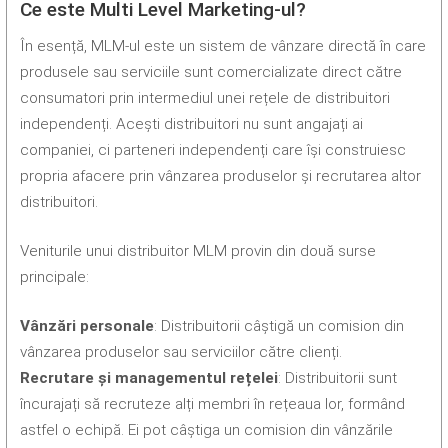
Ce este Multi Level Marketing-ul?
În esență, MLM-ul este un sistem de vânzare directă în care
produsele sau serviciile sunt comercializate direct către
consumatori prin intermediul unei rețele de distribuitori
independenți. Acești distribuitori nu sunt angajați ai
companiei, ci parteneri independenți care își construiesc
propria afacere prin vânzarea produselor și recrutarea altor
distribuitori.
Veniturile unui distribuitor MLM provin din două surse
principale:
Vânzări personale
: Distribuitorii câștigă un comision din
vânzarea produselor sau serviciilor către clienți.
Recrutare și managementul rețelei
: Distribuitorii sunt
încurajați să recruteze alți membri în rețeaua lor, formând
astfel o echipă. Ei pot câștiga un comision din vânzările