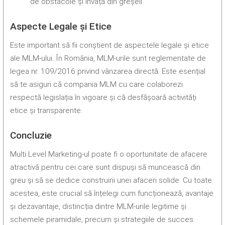
de obstacole și învață din greșeli.
Aspecte Legale și Etice
Este important să fii conștient de aspectele legale și etice
ale MLM-ului. În România, MLM-urile sunt reglementate de
legea nr. 109/2016 privind vânzarea directă. Este esențial
să te asiguri că compania MLM cu care colaborezi
respectă legislația în vigoare și că desfășoară activități
etice și transparente.
Concluzie
Multi Level Marketing-ul poate fi o oportunitate de afacere
atractivă pentru cei care sunt dispuși să muncească din
greu și să se dedice construirii unei afaceri solide. Cu toate
acestea, este crucial să înțelegi cum funcționează, avantaje
și dezavantaje, distincția dintre MLM-urile legitime și
schemele piramidale, precum și strategiile de succes.