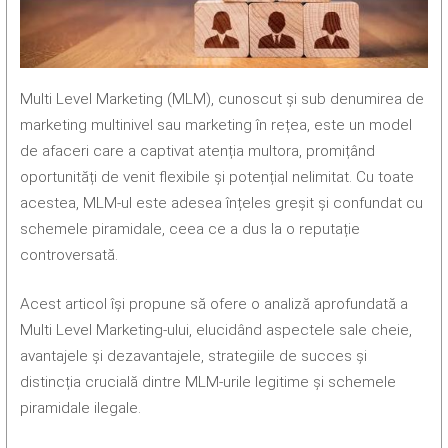
Multi Level Marketing (MLM), cunoscut și sub denumirea de
marketing multinivel sau marketing în rețea, este un model
de afaceri care a captivat atenția multora, promițând
oportunități de venit flexibile și potențial nelimitat. Cu toate
acestea, MLM-ul este adesea înțeles greșit și confundat cu
schemele piramidale, ceea ce a dus la o reputație
controversată.
Acest articol își propune să ofere o analiză aprofundată a
Multi Level Marketing-ului, elucidând aspectele sale cheie,
avantajele și dezavantajele, strategiile de succes și
distincția crucială dintre MLM-urile legitime și schemele
piramidale ilegale.